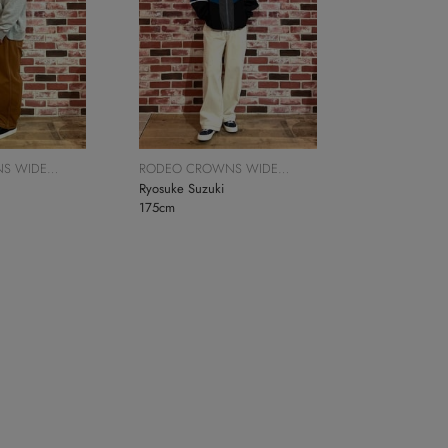
S WIDE
RODEO CROWNS WIDE
BOWL
Ryosuke Suzuki
175cm