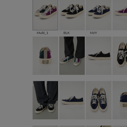
Multi_1
BLK
NVY