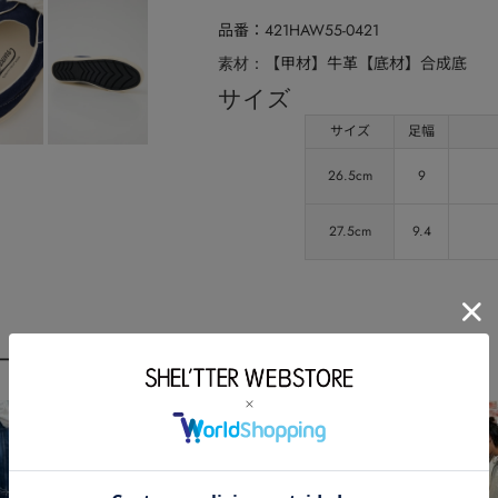
品番
421HAW55-0421
【甲材】牛革【底材】合成底
素材
サイズ
サイズ
足幅
26.5cm
9
27.5cm
9.4
ーディネート