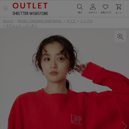
メ
ニ
ュ
OUTLET
>
RODEO CROWNS WIDE BOWL
>
すべて
>
トップス
ー
>
スウェット・パーカー
を
開
く