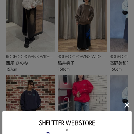
RODEO CROWNS WIDE
RODEO CROWNS WIDE
RODEO CRO
BOWL
西尾 ひのね
BOWL
稲井笑子
BOWL
髙野美和子
157cm
158cm
160cm