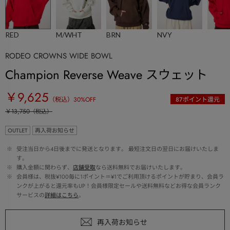
RED
M/WHT
BRN
NVY
RODEO CROWNS WIDE BOWL
Champion Reverse Weave スウェット
￥9,625
（税込）
30
%OFF
87
ポイント還元
￥13,750
（税込）
OUTLET
再入荷お知らせ
 ※ 
受注当日から4日後までに発送となります。 最短注文日の翌日にお届けいたしま
す。
 ※ 
購入金額に関わらず、
店舗受取
なら送料無料でお届けいたします。
 ※ 
会員様は、税抜¥100毎に1ポイント＝¥1でご利用頂けるポイントが貯まり、会員ラ
ンクが上がると還元率もUP！会員様限定セールや送料無料などお得な会員ランク
サービスの
詳細はこちら
。