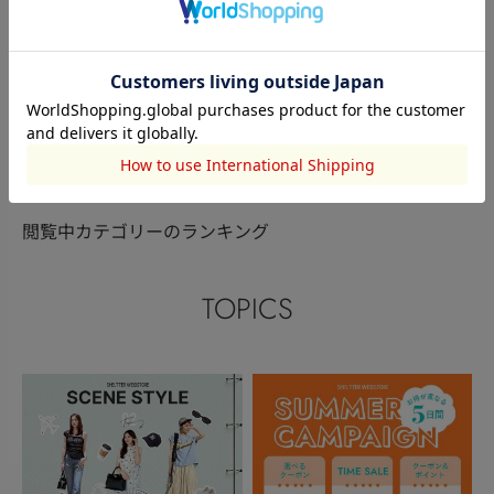
RODEO CROWNS WIDE
RODEO CROWNS WIDE
RODEO CRO
BOWL
中川玲依
BOWL
梅田李有
BOWL
髙野美和子
152cm
162cm
160cm
このアイテムを見た人がチェックしている商品
閲覧中カテゴリーのランキング
TOPICS