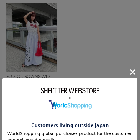
RODEO CROWNS WIDE
BOWL
阿部真子
158cm
このアイテムを見た人がチェックしている商品
閲覧中カテゴリーのランキング