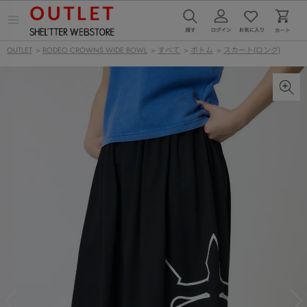
メ
ニ
ュ
OUTLET
>
RODEO CROWNS WIDE BOWL
>
すべて
>
ボトム
>
スカート(ロング)
ー
を
開
く