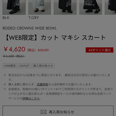
BLK
T.GRY
RODEO CROWNS WIDE BOWL
【WEB限定】カット マキシ スカート
￥4,620
（税込）
30
%OFF
42
ポイント還元
￥6,600
（税込）
WEB限定
OUTLET
再入荷お知らせ
 ※ 
受注当日から4日後までに発送となります。 最短注文日の翌日にお届けいたしま
す。
 ※ 
購入金額に関わらず、
店舗受取
なら送料無料でお届けいたします。
 ※ 
会員様は、税抜¥100毎に1ポイント＝¥1でご利用頂けるポイントが貯まり、会員ラ
ンクが上がると還元率もUP！会員様限定セールや送料無料などお得な会員ランク
サービスの
詳細はこちら
。