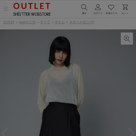
メ
ニ
ュ
OUTLET
>
HeRIN.CYE
>
すべて
>
ボトム
>
スカート(ロング)
ー
を
開
く