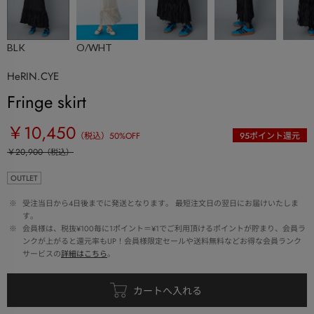
BLK
O/WHT
HeRIN.CYE
Fringe skirt
￥10,450
（税込）
50
%OFF
95
ポイント還元
￥20,900
（税込）
OUTLET
 ※ 
受注当日から4日後までに発送となります。 最短注文日の翌日にお届けいたしま
す。
 ※ 
会員様は、税抜¥100毎に1ポイント＝¥1でご利用頂けるポイントが貯まり、会員ラ
ンクが上がると還元率もUP！会員様限定セールや送料無料などお得な会員ランク
サービスの
詳細はこちら
。