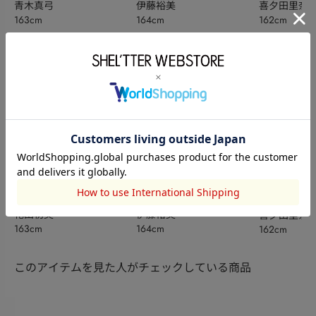
青木真弓
伊藤裕美
喜夕田里奈【
163cm
164cm
162cm
ベ秋】
HeRIN.CYE
HeRIN.CYE
HeRIN.CYE
花田初美
伊藤裕美
喜夕田里奈【
163cm
164cm
162cm
ベ秋】
このアイテムを見た人がチェックしている商品