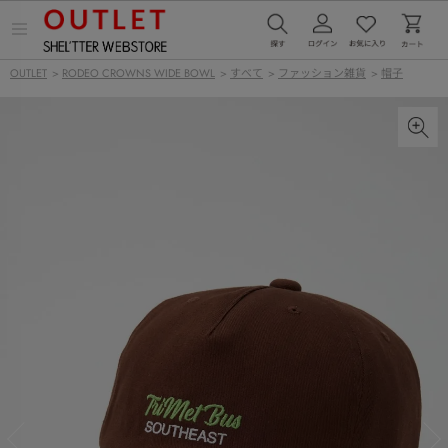
メ
ニ
ュ
OUTLET
>
RODEO CROWNS WIDE BOWL
>
すべて
>
ファッション雑貨
>
帽子
ー
を
開
く