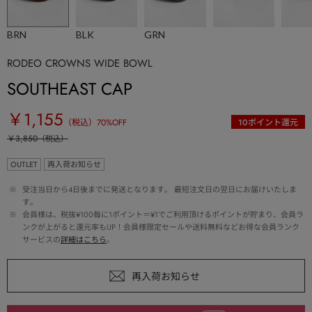
BRN
BLK
GRN
RODEO CROWNS WIDE BOWL
SOUTHEAST CAP
￥1,155
（税込）
70
%OFF
10
ポイント還元
￥3,850
（税込）
OUTLET
再入荷お知らせ
 ※ 
受注当日から4日後までに発送となります。 最短注文日の翌日にお届けいたしま
す。
 ※ 
会員様は、税抜¥100毎に1ポイント＝¥1でご利用頂けるポイントが貯まり、会員ラ
ンクが上がると還元率もUP！会員様限定セールや送料無料などお得な会員ランク
サービスの
詳細はこちら
。