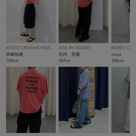
RODEO CROWNS WIDE
AZUL BY MOUSSY
RODEO CRO
BOWL
岡﨑裕美
石内 世蓮
BOWL
chica
150cm
167cm
158cm