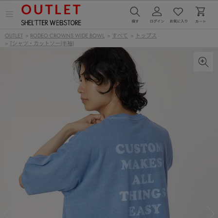
メ
ニ
ュ
OUTLET
>
RODEO CROWNS WIDE BOWL
>
すべて
>
トップス
ー
>
Tシャツ・カットソー(半袖)
を
開
く