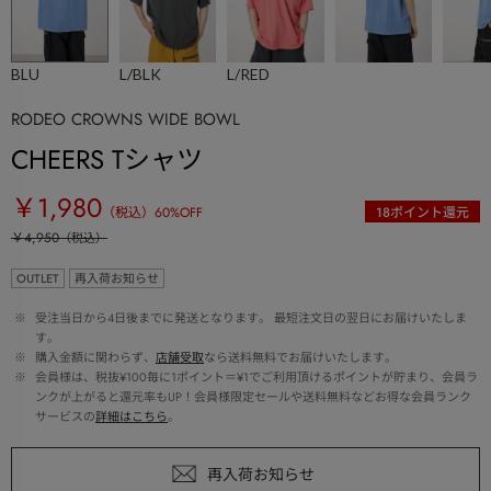
BLU
L/BLK
L/RED
RODEO CROWNS WIDE BOWL
CHEERS Tシャツ
￥1,980
（税込）
60
%OFF
18
ポイント還元
￥4,950
（税込）
OUTLET
再入荷お知らせ
 ※ 
受注当日から4日後までに発送となります。 最短注文日の翌日にお届けいたしま
す。
 ※ 
購入金額に関わらず、
店舗受取
なら送料無料でお届けいたします。
 ※ 
会員様は、税抜¥100毎に1ポイント＝¥1でご利用頂けるポイントが貯まり、会員ラ
ンクが上がると還元率もUP！会員様限定セールや送料無料などお得な会員ランク
サービスの
詳細はこちら
。