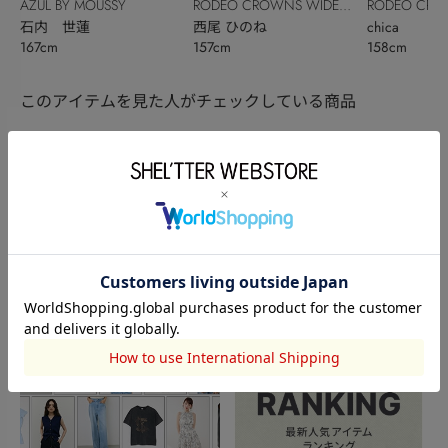
AZUL BY MOUSSY
RODEO CROWNS WIDE
RODEO CRO
石内 世蓮
BOWL
西尾 ひのね
BOWL
chica
167cm
157cm
158cm
このアイテムを見た人がチェックしている商品
閲覧中カテゴリーのランキング
TOPICS