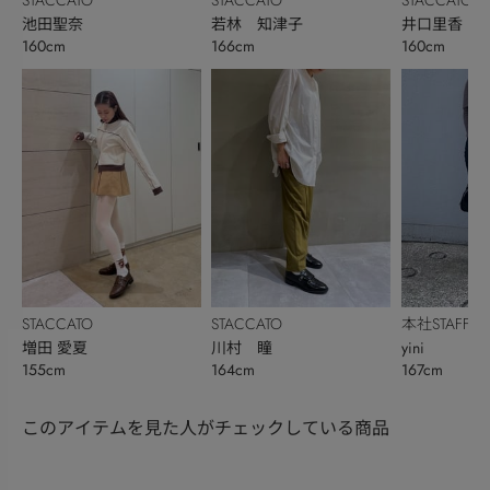
池田聖奈
若林 知津子
井口里香
160cm
166cm
160cm
STACCATO
STACCATO
本社STAFF
増田 愛夏
川村 瞳
yini
155cm
164cm
167cm
このアイテムを見た人がチェックしている商品