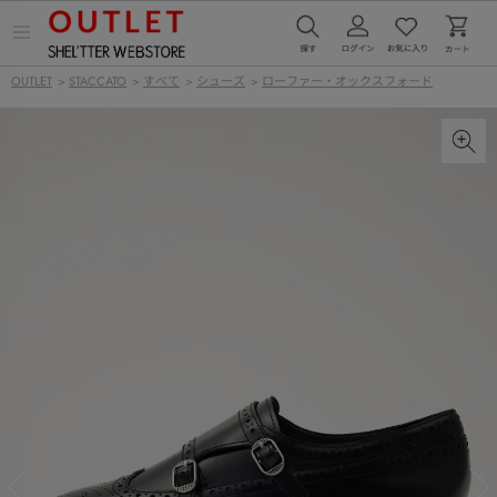
メ
ニ
ュ
OUTLET
>
STACCATO
>
すべて
>
シューズ
>
ローファー・オックスフォード
ー
を
開
く