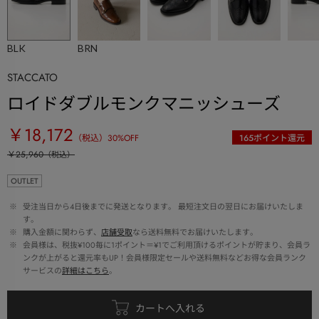
BLK
BRN
STACCATO
ロイドダブルモンクマニッシューズ
￥18,172
（税込）
30
%OFF
165
ポイント還元
￥25,960
（税込）
OUTLET
 ※ 
受注当日から4日後までに発送となります。 最短注文日の翌日にお届けいたしま
す。
 ※ 
購入金額に関わらず、
店舗受取
なら送料無料でお届けいたします。
 ※ 
会員様は、税抜¥100毎に1ポイント＝¥1でご利用頂けるポイントが貯まり、会員ラ
ンクが上がると還元率もUP！会員様限定セールや送料無料などお得な会員ランク
サービスの
詳細はこちら
。