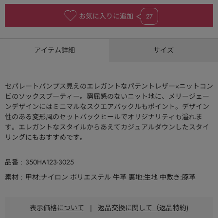
お気に入りに追加
27
アイテム詳細
サイズ
セパレートパンプス見えのエレガントなパテントレザー×ニットコン
ビのソックスブーティー。窮屈感のないニット地に、メリージェー
ンデザインにはミニマルなスクエアバックルもポイント。デザイン
性のある変形風のセットバックヒールでオリジナリティも溢れま
す。エレガントなスタイルからあえてカジュアルダウンしたスタイ
リングにもおすすめです。
品番
350HA123-3025
素材
甲材:ナイロン ポリエステル 牛革 裏地:生地 中敷き:豚革
表示価格について
|
返品交換に関して（返品特約)