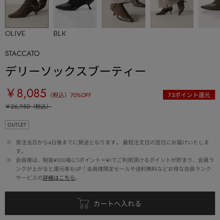
OLIVE
BLK
STACCATO
デリーソックスブーティー
￥8,085
（税込）
70
%OFF
73
ポイント還元
￥26,950
（税込）
OUTLET
 ※ 
受注当日から4日後までに発送となります。 最短注文日の翌日にお届けいたしま
す。
 ※ 
会員様は、税抜¥100毎に1ポイント＝¥1でご利用頂けるポイントが貯まり、会員ラ
ンクが上がると還元率もUP！会員様限定セールや送料無料などお得な会員ランク
サービスの
詳細はこちら
。