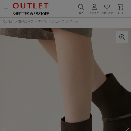
メ
ニ
ュ
OUTLET
>
STACCATO
>
すべて
>
シューズ
>
ブーツ
ー
を
開
く