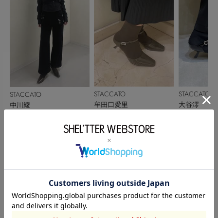
STACCATO
STACCATO
STACCATO
牟田口愛里
大谷澪
中川綾
164cm
163cm
160cm
このアイテムを見た人がチェックしている商品
閲覧中カテゴリーのランキング
TOPICS