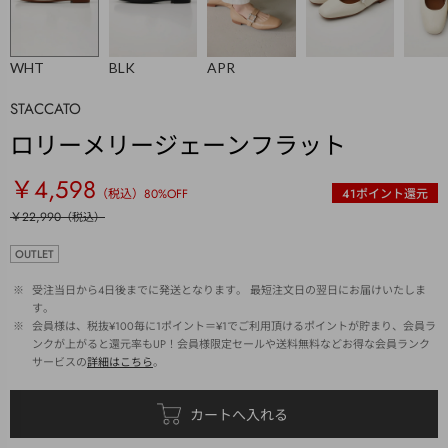
WHT
BLK
APR
STACCATO
ロリーメリージェーンフラット
￥4,598
（税込）
80
%OFF
41
ポイント還元
￥22,990
（税込）
OUTLET
 ※ 
受注当日から4日後までに発送となります。 最短注文日の翌日にお届けいたしま
す。
 ※ 
会員様は、税抜¥100毎に1ポイント＝¥1でご利用頂けるポイントが貯まり、会員ラ
ンクが上がると還元率もUP！会員様限定セールや送料無料などお得な会員ランク
サービスの
詳細はこちら
。