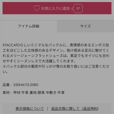
お気に入りに追加
97
アイテム詳細
サイズ
STACCATOらしいミニマルなバックルに、表情感のあるエンボス加
工をほどこした立体感のあるデザイン。抜け感ある足元に魅せてく
れるメリージェーンフラットシューズは、素足でもタイツにも合わ
せやすくシーズンレスで大活躍してくれます。
※バックル部分の衝突や引っかけ等のお取り扱いにはご注意くださ
い。
品番
350HA112-2080
素材
甲材:牛革 裏地:豚革 中敷き:牛革
表示価格について
|
返品交換に関して（返品特約)