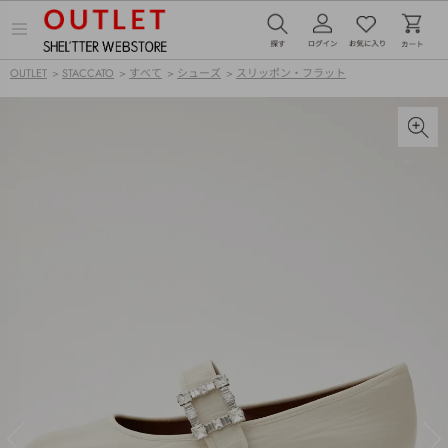
メ
ニ
ュ
OUTLET
>
STACCATO
>
すべて
>
シューズ
>
スリッポン・フラット
ー
を
開
く