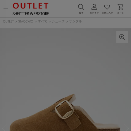
メ
ニ
ュ
OUTLET
>
STACCATO
>
すべて
>
シューズ
>
サンダル
ー
を
開
く