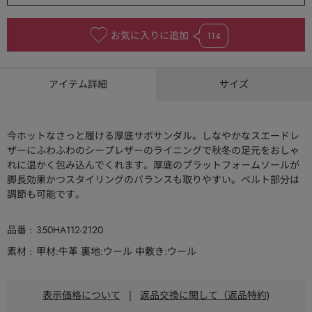
お気に入りに追加
114
アイテム詳細
サイズ
今ホットなさっと履ける厚底サボサンダル。しなやかなスエードレ
ザーにふわふわのシープレザーのライニングで秋冬の足元をおしゃ
れに温かく包み込んでくれます。厚底のプラットフォームソールが
脚長効果かつスタイリングのバランスも取りやすい。ベルト部分は
調節も可能です。
品番
350HA112-2120
素材
甲材:牛革 裏地:ウール 中敷き:ウール
表示価格について
|
返品交換に関して（返品特約)