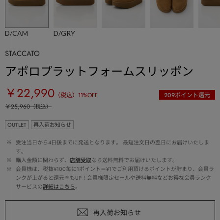
D/CAM
D/GRY
STACCATO
アポロプラットフォームスリッポン
￥22,990
（税込）
11
%OFF
209
ポイント還元
￥25,960
（税込）
OUTLET
再入荷お知らせ
 ※ 
受注当日から4日後までに発送となります。 最短注文日の翌日にお届けいたしま
す。
 ※ 
購入金額に関わらず、
店舗受取
なら送料無料でお届けいたします。
 ※ 
会員様は、税抜¥100毎に1ポイント＝¥1でご利用頂けるポイントが貯まり、会員ラ
ンクが上がると還元率もUP！会員様限定セールや送料無料などお得な会員ランク
サービスの
詳細はこちら
。