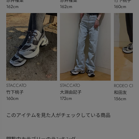
赤井椎菜
赤井椎菜
竹下桃子
162cm
162cm
160cm
STACCATO
STACCATO
RODEO CRO
竹下桃子
大淵由記子
BOWL
和田友
160cm
172cm
156cm
このアイテムを見た人がチェックしている商品