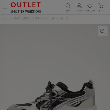
メ
ニ
ュ
OUTLET
>
STACCATO
>
すべて
>
シューズ
>
スニーカー
ー
を
開
く