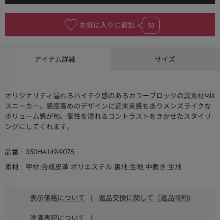
お気に入りに追加
55
アイテム詳細
サイズ
オリジナリティ溢れるハイテク感のあるカラーブロックの異素材MIX
スニーカー。感度高めのデザインに近未来感もありメンズライクな
ボリューム感が旬。個性を溢れるコントラストをきかせたスタイリ
ングにしてくれます。
品番
350HA149-9075
素材
甲材:合成皮革 ポリエステル 裏地:生地 中敷き:生地
表示価格について
|
返品交換に関して（返品特約)
洗濯表記について
|