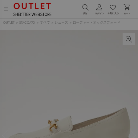
メ
ニ
ュ
OUTLET
>
STACCATO
>
すべて
>
シューズ
>
ローファー・オックスフォード
ー
を
開
く