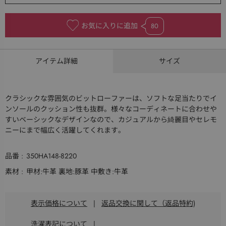
お気に入りに追加
80
アイテム詳細
サイズ
クラシックな雰囲気のビットローファーは、ソフトな足当たりでイ
ンソールのクッション性も抜群。様々なコーディネートに合わせや
すいベーシックなデザインなので、カジュアルから綺麗目やセレモ
ニーにまで幅広く活躍してくれます。
品番
350HA148-8220
素材
甲材:牛革 裏地:豚革 中敷き:牛革
表示価格について
|
返品交換に関して（返品特約)
洗濯表記について
|