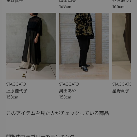
星野眞子
山田知美
柄沢ありさ
169cm
165cm
STACCATO
STACCATO
STACCATO
上原佳代子
奥田あや
星野眞子
153cm
153cm
このアイテムを見た人がチェックしている商品
閲覧中カテゴリーのランキング