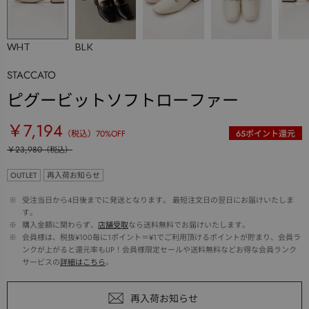
WHT
BLK
STACCATO
ピグービットソフトローファー
￥7,194
（税込）
70
%OFF
65
ポイント還元
￥23,980
（税込）
OUTLET
再入荷お知らせ
 ※ 
受注当日から4日後までに発送となります。 最短注文日の翌日にお届けいたしま
す。
 ※ 
購入金額に関わらず、
店舗受取
なら送料無料でお届けいたします。
 ※ 
会員様は、税抜¥100毎に1ポイント＝¥1でご利用頂けるポイントが貯まり、会員ラ
ンクが上がると還元率もUP！会員様限定セールや送料無料などお得な会員ランク
サービスの
詳細はこちら
。