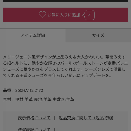
お気に入りに追加
91
アイテム詳細
サイズ
メリージェーン風デザインが上品みえ＆大人かわいい。華奢みえす
る細ベルトに、艶やかな輝きのパール×ボールストーンが定番バレエ
シューズに華やかさをプラスしてくれます。シーズンレズで活躍し
てくれる王道シューズを今年らしい足元にアップデートを。
品番
350HA112-2170
素材
甲材:羊革 裏地:羊革 中敷き:羊革
表示価格について
|
返品交換に関して（返品特約)
洗濯表記について
|