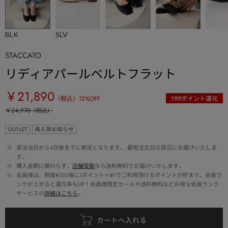
BLK
SLV
STACCATO
リディアパールベルトフラット
￥21,890
（税込）
12
%OFF
199
ポイント還元
￥24,970
（税込）
OUTLET
再入荷お知らせ
 ※ 
受注当日から4日後までに発送となります。 最短注文日の翌日にお届けいたしま
す。
 ※ 
購入金額に関わらず、
店舗受取
なら送料無料でお届けいたします。
 ※ 
会員様は、税抜¥100毎に1ポイント＝¥1でご利用頂けるポイントが貯まり、会員ラ
ンクが上がると還元率もUP！会員様限定セールや送料無料などお得な会員ランク
サービスの
詳細はこちら
。