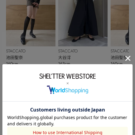
STACCATO
STACCATO
STACCATO
池田聖奈
大谷澪
池田聖奈
160cm
163cm
160cm
このアイテムを見た人がチェックしている商品
閲覧中カテゴリーのランキング
TOPICS