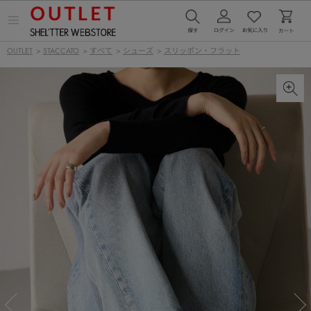
メ
ニ
ュ
OUTLET
>
STACCATO
>
すべて
>
シューズ
>
スリッポン・フラット
ー
を
開
く