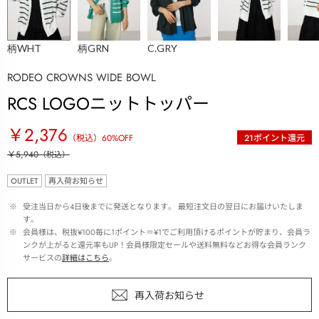
柄WHT
柄GRN
C.GRY
RODEO CROWNS WIDE BOWL
RCS LOGOニットトッパー
￥2,376
（税込）
60
%OFF
21
ポイント還元
￥5,940
（税込）
OUTLET
再入荷お知らせ
 ※ 
受注当日から4日後までに発送となります。 最短注文日の翌日にお届けいたしま
す。
 ※ 
会員様は、税抜¥100毎に1ポイント＝¥1でご利用頂けるポイントが貯まり、会員ラ
ンクが上がると還元率もUP！会員様限定セールや送料無料などお得な会員ランク
サービスの
詳細はこちら
。