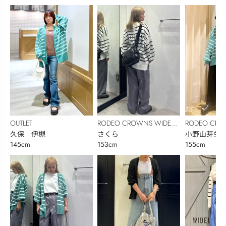
OUTLET
RODEO CROWNS WIDE
RODEO CRO
久保 伊槻
BOWL
さくら
BOWL
小野山芽生
145cm
153cm
155cm