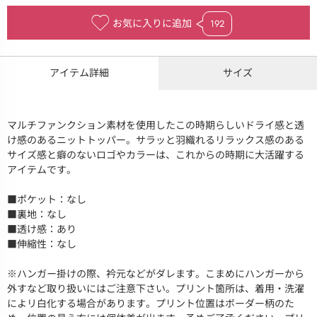
お気に入りに追加
192
アイテム詳細
サイズ
マルチファンクション素材を使用したこの時期らしいドライ感と透
け感のあるニットトッパー。サラッと羽織れるリラックス感のある
サイズ感と癖のないロゴやカラーは、これからの時期に大活躍する
アイテムです。
■ポケット：なし
■裏地：なし
■透け感：あり
■伸縮性：なし
※ハンガー掛けの際、衿元などがダレます。こまめにハンガーから
外すなど取り扱いにはご注意下さい。プリント箇所は、着用・洗濯
によリ白化する場合があります。プリント位置はボーダー柄のた