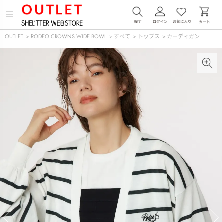
メ
ニ
ュ
OUTLET
>
RODEO CROWNS WIDE BOWL
>
すべて
>
トップス
>
カーディガン
ー
を
開
く