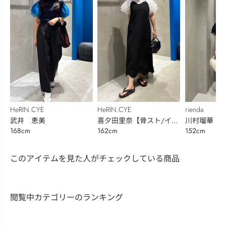
HeRIN.CYE
HeRIN.CYE
rienda
武井 恵美
喜夕田里奈【骨スト/イエ
川村瑠華
168cm
162cm
152cm
ベ秋】
このアイテムを見た人がチェックしている商品
閲覧中カテゴリーのランキング