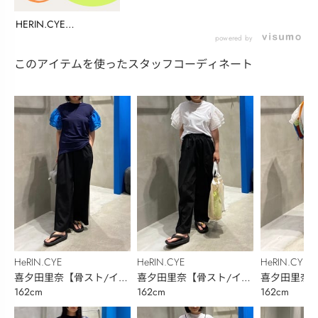
HERIN.CYE
INSTALIVE(...
powered by
このアイテムを使ったスタッフコーディネート
HeRIN.CYE
HeRIN.CYE
HeRIN.CYE
喜夕田里奈【骨スト/イエ
喜夕田里奈【骨スト/イエ
喜夕田里奈【
162cm
162cm
162cm
ベ秋】
ベ秋】
ベ秋】