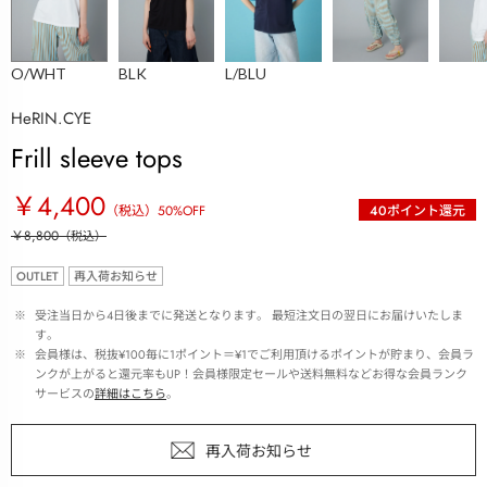
O/WHT
BLK
L/BLU
HeRIN.CYE
Frill sleeve tops
￥4,400
（税込）
50
%OFF
40
ポイント還元
￥8,800
（税込）
OUTLET
再入荷お知らせ
 ※ 
受注当日から4日後までに発送となります。 最短注文日の翌日にお届けいたしま
す。
 ※ 
会員様は、税抜¥100毎に1ポイント＝¥1でご利用頂けるポイントが貯まり、会員ラ
ンクが上がると還元率もUP！会員様限定セールや送料無料などお得な会員ランク
サービスの
詳細はこちら
。