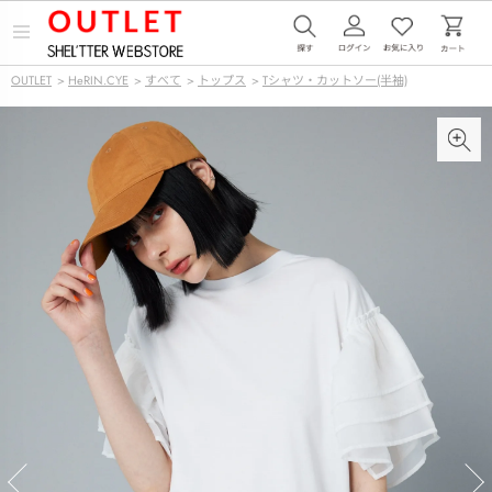
メ
ニ
ュ
OUTLET
>
HeRIN.CYE
>
すべて
>
トップス
>
Tシャツ・カットソー(半袖)
ー
を
開
く