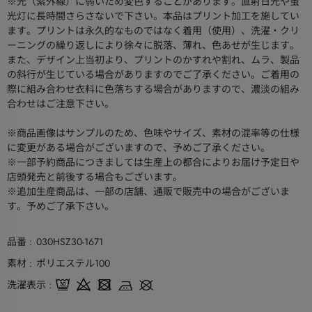
※光（紫外線）に弱いため変色することがあります。直射日光や蛍
光灯に長時間さらさないで下さい。本品はプリント加工を施してい
ます。プリントは永久的なものではなく着用（使用）、洗濯・クリ
ーニングの繰り返しにより徐々に脱落、薄れ、色あせが生じます。
また、デザイン上当初より、プリントのかすれや割れ、ムラ、製品
の斜行が生じている場合がありますのでご了承ください。ご着用の
際に組み合わせ衣料に色落ちする場合がありますので、濃淡の組み
合わせはご注意下さい。
※商品画像はサンプルのため、色味やサイズ、素材の混率等の仕様
に変更がある場合がございますので、予めご了承ください。
※一部予約商品につきましては生産上の都合によりお届け予定日や
店頭発売と前後する場合もございます。
※追加生産商品は、一部の店舗、通販で販売中の場合がございま
す。予めご了承下さい。
品番
030HSZ30-1671
素材
ポリエステル100
洗濯表示