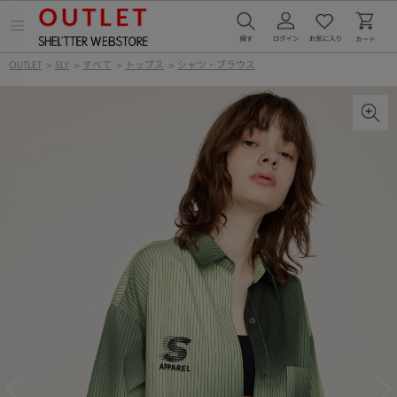
メ
ニ
ュ
OUTLET
>
SLY
>
すべて
>
トップス
>
シャツ・ブラウス
ー
を
開
く