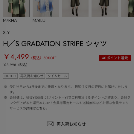
M/KHA
M/BLU
SLY
H／S GRADATION STRIPE シャツ
￥4,499
（税込）
50
%OFF
40
ポイント還元
￥8,998
（税込）
OUTLET
再入荷お知らせ
タイムセール
 ※ 
受注当日から4日後までに発送となります。 最短注文日の翌日にお届けいたしま
す。
 ※ 
会員様は、税抜¥100毎に1ポイント＝¥1でご利用頂けるポイントが貯まり、会員ラ
ンクが上がると還元率もUP！会員様限定セールや送料無料などお得な会員ランク
サービスの
詳細はこちら
。