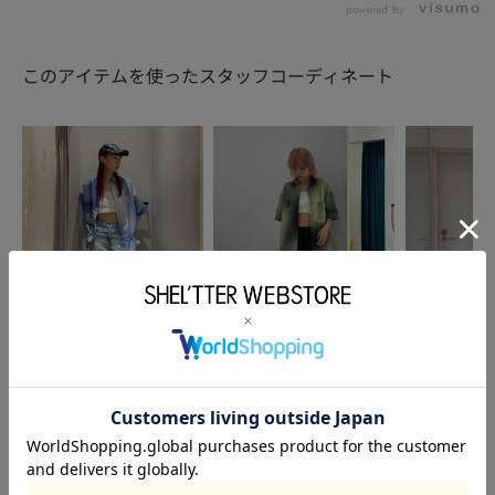
powered by
このアイテムを使ったスタッフコーディネート
SLY
SLY
SLY
庄司鈴香
中根桃子
李 い
162cm
168cm
166cm