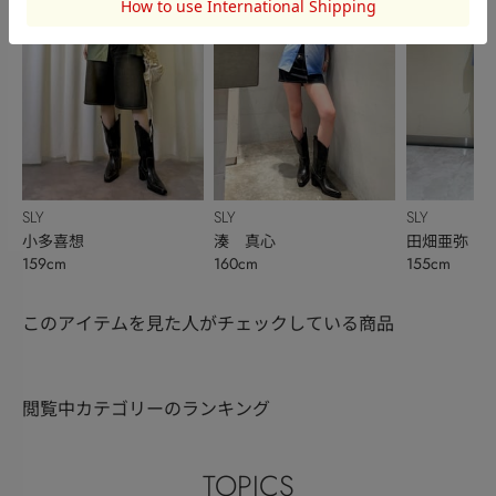
SLY
SLY
SLY
小多喜想
湊 真心
田畑亜弥
159cm
160cm
155cm
このアイテムを見た人がチェックしている商品
閲覧中カテゴリーのランキング
TOPICS