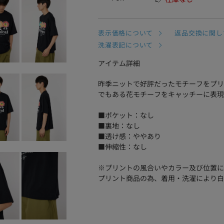
表示価格について
返品交換に関し
洗濯表記について
アイテム詳細
昨季ニットで好評だったモチーフをプリ
でもある花モチーフをキャッチーに表現
■ポケット：なし
■裏地：なし
■透け感：ややあり
■伸縮性：なし
※プリントの風合いやカラー及び位置に
プリント商品の為、着用・洗濯により白