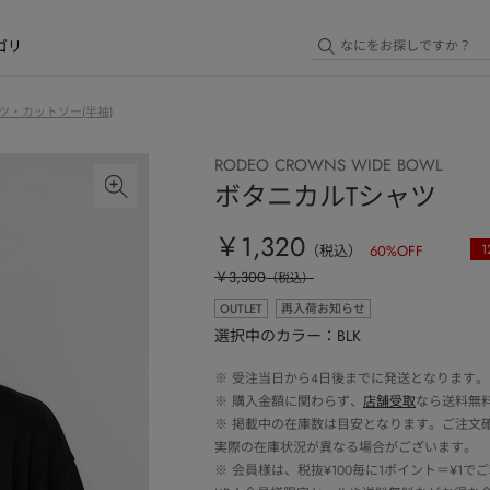
ゴリ
ツ・カットソー(半袖)
RODEO CROWNS WIDE BOWL
ボタニカルTシャツ
￥1,320
1
（税込）
60
%OFF
￥3,300
（税込）
OUTLET
再入荷お知らせ
選択中のカラー：BLK
※
受注当日から4日後までに発送となります。
※
購入金額に関わらず、
店舗受取
なら送料無
※
掲載中の在庫数は目安となります。ご注文
実際の在庫状況が異なる場合がございます。
※
会員様は、税抜¥100毎に1ポイント＝¥1