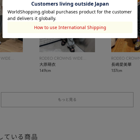
 WIDE
RODEO CROWNS WIDE
RODEO CROWN
BOWL
大原萌衣
BOWL
長嶋愛美華
149cm
157cm
もっと見る
している商品