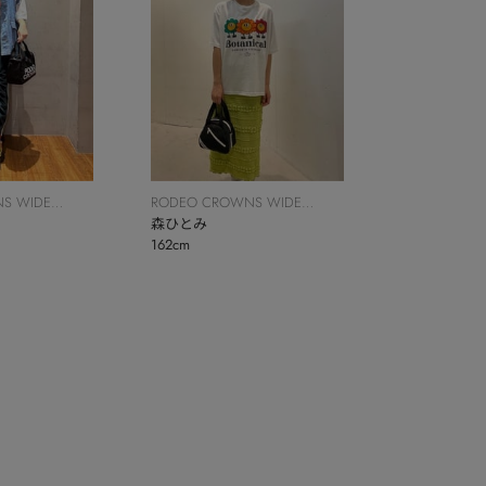
S WIDE
RODEO CROWNS WIDE
BOWL
森ひとみ
162cm