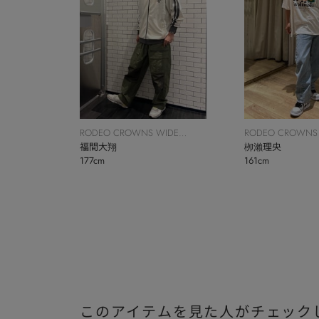
RODEO CROWNS WIDE
RODEO CROWNS
BOWL
福間大翔
BOWL
栁瀨理央
177cm
161cm
このアイテムを見た人がチェック