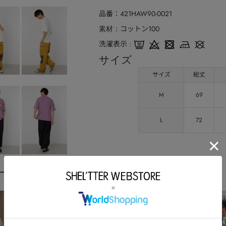
品番
421HAW90-0021
コットン100
素材
洗濯表示
サイズ
サイズ
総丈
M
69
L
72
ーディネート