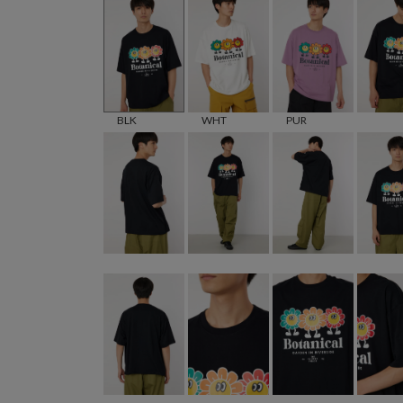
BLK
WHT
PUR