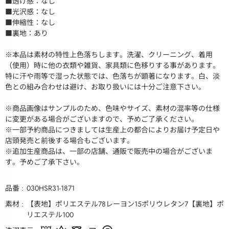
■透け感：なし
■光沢感：なし
■伸縮性：なし
■裏地：あり
※本品は素材の特性上色落ちします。洗濯、クリーニング、着用
（使用）時に他の衣類や雑貨、家具類に色移りする事があります。
特に汗や雨等で湿った状態では、色落ちが顕著になります。白、淡
色との組み合わせは避け、お取り扱いには十分ご注意下さい。
※商品画像はサンプルのため、色味やサイズ、素材の混率等の仕様
に変更がある場合がございますので、予めご了承ください。
※一部予約商品につきましては生産上の都合によりお届け予定日や
店頭発売と前後する場合もございます。
※追加生産商品は、一部の店舗、通販で販売中の場合がございま
す。予めご了承下さい。
品番
030HSR31-1871
素材
【表地】ポリエステル78レーヨン15ポリウレタン7【裏地】ポ
リエステル100