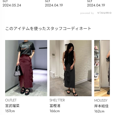
SLY
SLY
SLY
2024.05.24
2024.04.19
2024.04.19
powered by
このアイテムを使ったスタッフコーディネート
OUTLET
SHEL’TTER
MOUSSY
宮武瑠菜
冨樫渚
岸本結佳
157cm
166cm
162cm