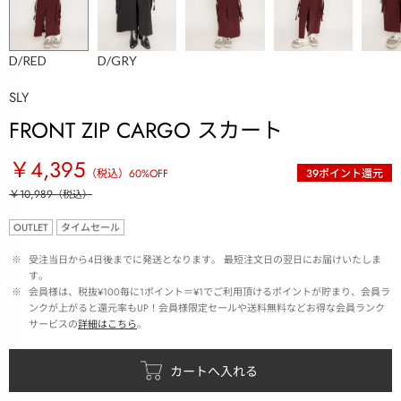
D/RED
D/GRY
SLY
FRONT ZIP CARGO スカート
￥4,395
（税込）
60
%OFF
39
ポイント還元
￥10,989
（税込）
OUTLET
タイムセール
 ※ 
受注当日から4日後までに発送となります。 最短注文日の翌日にお届けいたしま
す。
 ※ 
会員様は、税抜¥100毎に1ポイント＝¥1でご利用頂けるポイントが貯まり、会員ラ
ンクが上がると還元率もUP！会員様限定セールや送料無料などお得な会員ランク
サービスの
詳細はこちら
。