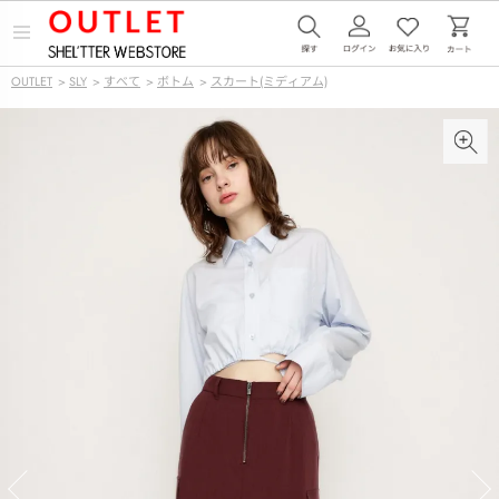
メ
ニ
ュ
OUTLET
>
SLY
>
すべて
>
ボトム
>
スカート(ミディアム)
ー
を
開
く