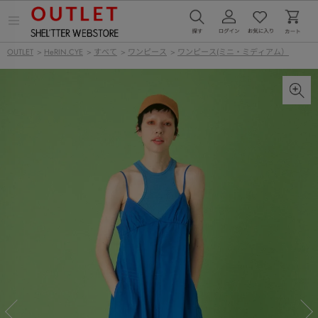
メ
ニ
ュ
OUTLET
>
HeRIN.CYE
>
すべて
>
ワンピース
>
ワンピース(ミニ・ミディアム）
ー
を
開
く