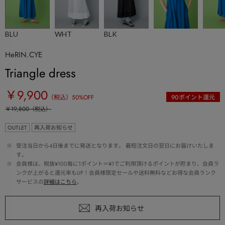
BLU
WHT
BLK
HeRIN.CYE
Triangle dress
￥9,900
（税込）
50
%OFF
90
ポイント還元
￥19,800
（税込）
OUTLET
再入荷お知らせ
 ※ 
受注当日から4日後までに発送となります。 最短注文日の翌日にお届けいたしま
す。
 ※ 
会員様は、税抜¥100毎に1ポイント＝¥1でご利用頂けるポイントが貯まり、会員ラ
ンクが上がると還元率もUP！会員様限定セールや送料無料などお得な会員ランク
サービスの
詳細はこちら
。