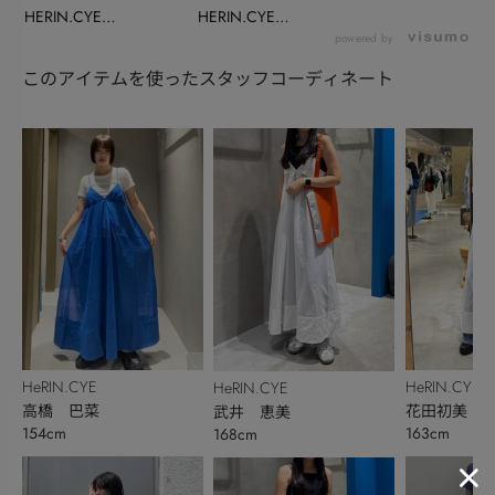
HERIN.CYE
HERIN.CYE
INSTALIVE(...
INSTALIVE(...
powered by
このアイテムを使ったスタッフコーディネート
HeRIN.CYE
HeRIN.CYE
HeRIN.CYE
高橋 巴菜
花田初美
武井 恵美
154cm
163cm
168cm