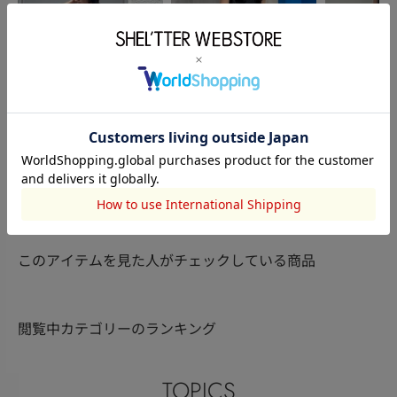
HeRIN.CYE
SHEL’TTER
HeRIN.CYE
樋熊実夢
青木真弓
武井 恵美
153cm
163cm
168cm
このアイテムを見た人がチェックしている商品
閲覧中カテゴリーのランキング
TOPICS