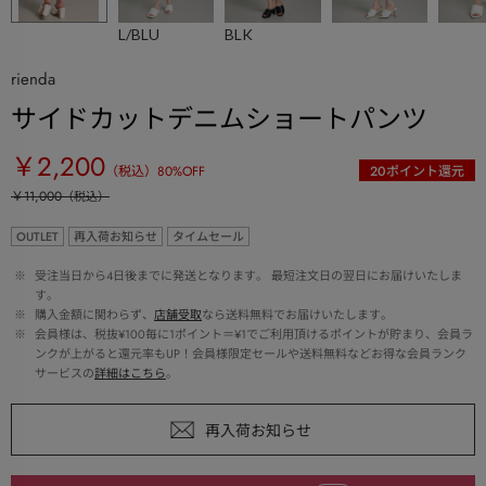
L/BLU
BLK
rienda
サイドカットデニムショートパンツ
￥2,200
（税込）
80
%OFF
20
ポイント還元
￥11,000
（税込）
OUTLET
再入荷お知らせ
タイムセール
 ※ 
受注当日から4日後までに発送となります。 最短注文日の翌日にお届けいたしま
す。
 ※ 
購入金額に関わらず、
店舗受取
なら送料無料でお届けいたします。
 ※ 
会員様は、税抜¥100毎に1ポイント＝¥1でご利用頂けるポイントが貯まり、会員ラ
ンクが上がると還元率もUP！会員様限定セールや送料無料などお得な会員ランク
サービスの
詳細はこちら
。