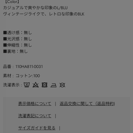
【Color】
カジュアルで爽やかな印象のL/BLU
ヴィンテージライクで、レトロな印象のBLK
■透け感：無し
■光沢感：無し
■伸縮性：無し
■裏地：無し
品番
110HA811-0031
素材
コットン:100
洗濯表示
表示価格について
|
返品交換に関して（返品特約)
洗濯表記について
|
サイズガイドを見る
|