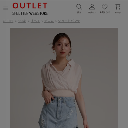
メ
ニ
ュ
OUTLET
>
rienda
>
すべて
>
デニム
>
ショートパンツ
ー
を
開
く