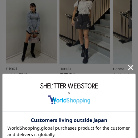
rienda
rienda
rienda
丸尾 陽菜
伊藤千紘
伊藤千紘
160cm
150cm
150cm
このアイテムを見た人がチェックしている商品
閲覧中カテゴリーのランキング