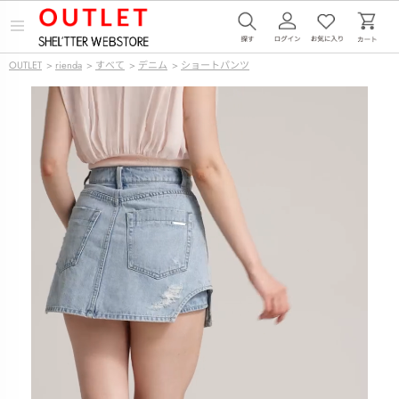
メ
ニ
ュ
OUTLET
>
rienda
>
すべて
>
デニム
>
ショートパンツ
ー
を
開
く