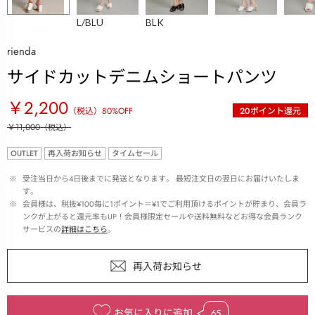
L/BLU
BLK
rienda
サイドカットデニムショートパンツ
￥2,200
（税込）
80
%OFF
20
ポイント還元
￥11,000
（税込）
OUTLET
再入荷お知らせ
タイムセール
 ※ 
受注当日から4日後までに発送となります。 最短注文日の翌日にお届けいたしま
す。
 ※ 
会員様は、税抜¥100毎に1ポイント＝¥1でご利用頂けるポイントが貯まり、会員ラ
ンクが上がると還元率もUP！会員様限定セールや送料無料などお得な会員ランク
サービスの
詳細はこちら
。
お気に入りに追加
65