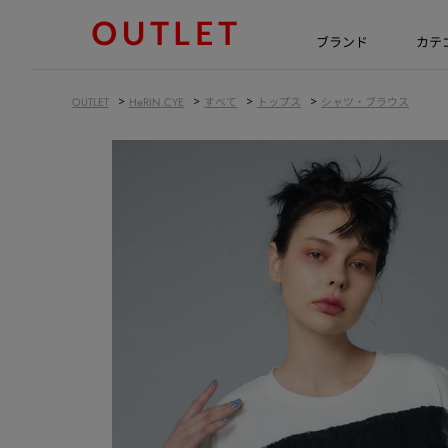
ブランド
カテ
>
>
>
>
OUTLET
HeRIN.CYE
すべて
トップス
シャツ・ブラウス