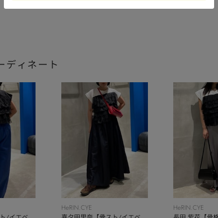
ーディネート
HeRIN.CYE
HeRIN.CYE
ト/イエベ
喜夕田里奈【骨スト/イエベ
長田 紫花【骨