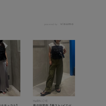
powered by
HeRIN.CYE
格ナチュラル】
喜夕田里奈【骨スト/イエベ