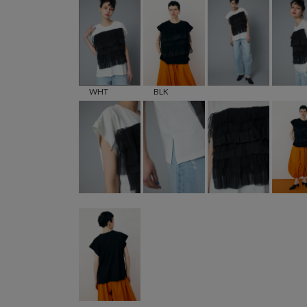
WHT
BLK