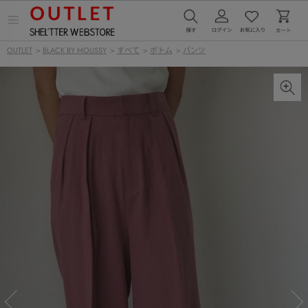
メ
ニ
ュ
OUTLET
>
BLACK BY MOUSSY
>
すべて
>
ボトム
>
パンツ
ー
を
開
く