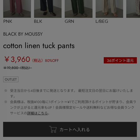
PNK
BLK
GRN
L/BEG
BLACK BY MOUSSY
cotton linen tuck pants
￥3,960
（税込）
80
%OFF
36
ポイント還元
￥19,800
（税込）
OUTLET
 ※ 
受注当日から4日後までに発送となります。 最短注文日の翌日にお届けいたしま
す。
 ※ 
会員様は、税抜¥100毎に1ポイント＝¥1でご利用頂けるポイントが貯まり、会員ラ
ンクが上がると還元率もUP！会員様限定セールや送料無料などお得な会員ランク
サービスの
詳細はこちら
。