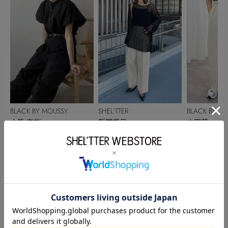
BLACK BY MOUSSY
SHEL’TTER
BLACK BY M
小熊 奈桜
新開楓月
小田萌
160cm
159cm
155cm
このアイテムを見た人がチェックしている商品
閲覧中カテゴリーのランキング