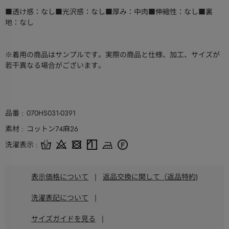
■透け感：なし■光沢感：なし■厚み：中肉■伸縮性：なし■裏
地：なし
※着用の商品はサンプルです。実際の商品と仕様、加工、サイズが
若干異なる場合がございます。
品番
070HS031-0391
素材
コットン74麻26
洗濯表示
表示価格について
|
返品交換に関して（返品特約)
洗濯表記について
|
サイズガイドを見る
|