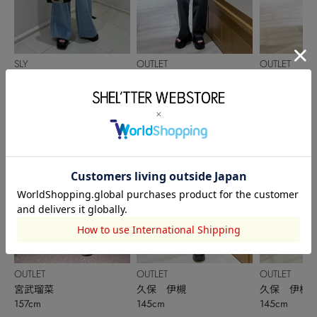
SLY
OUTLET
OUTLET
岩﨑瑠果
若林もえ
若林もえ
154cm
166cm
166cm
OUTLET
OUTLET
OUTLET
宮武瑠菜
久保 伊槻
久保 伊槻
157cm
145cm
145cm