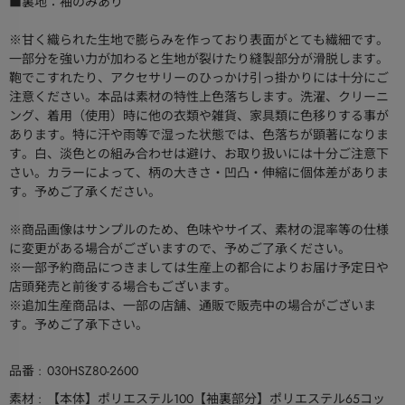
■裏地：袖のみあり
※甘く織られた生地で膨らみを作っており表面がとても繊細です。
一部分を強い力が加わると生地が裂けたり縫製部分が滑脱します。
鞄でこすれたり、アクセサリーのひっかけ引っ掛かりには十分にご
注意ください。本品は素材の特性上色落ちします。洗濯、クリーニ
ング、着用（使用）時に他の衣類や雑貨、家具類に色移りする事が
あります。特に汗や雨等で湿った状態では、色落ちが顕著になりま
す。白、淡色との組み合わせは避け、お取り扱いには十分ご注意下
さい。カラーによって、柄の大きさ・凹凸・伸縮に個体差がありま
す。予めご了承ください。
※商品画像はサンプルのため、色味やサイズ、素材の混率等の仕様
に変更がある場合がございますので、予めご了承ください。
※一部予約商品につきましては生産上の都合によりお届け予定日や
店頭発売と前後する場合もございます。
※追加生産商品は、一部の店舗、通販で販売中の場合がございま
す。予めご了承下さい。
品番
030HSZ80-2600
素材
【本体】ポリエステル100【袖裏部分】ポリエステル65コッ