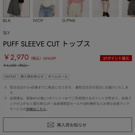
BLK
IVOY
D/PNK
SLY
PUFF SLEEVE CUT トップス
￥2,970
（税込）
55
%OFF
27
ポイント還元
￥6,600
（税込）
OUTLET
再入荷お知らせ
タイムセール
 ※ 
受注当日から4日後までに発送となります。 最短注文日の翌日にお届けいたしま
す。
 ※ 
会員様は、税抜¥100毎に1ポイント＝¥1でご利用頂けるポイントが貯まり、会員ラ
ンクが上がると還元率もUP！会員様限定セールや送料無料などお得な会員ランク
サービスの
詳細はこちら
。