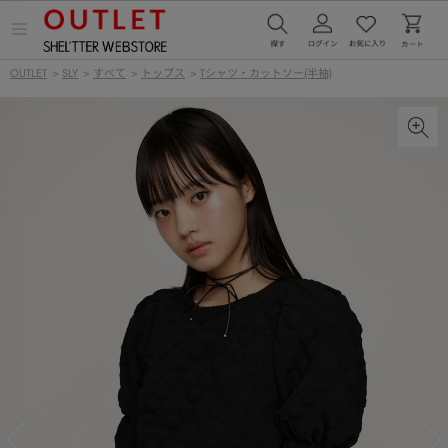
メ
ニ
ュ
OUTLET
>
SLY
>
すべて
>
トップス
>
Tシャツ・カットソー(半袖)
ー
を
開
く