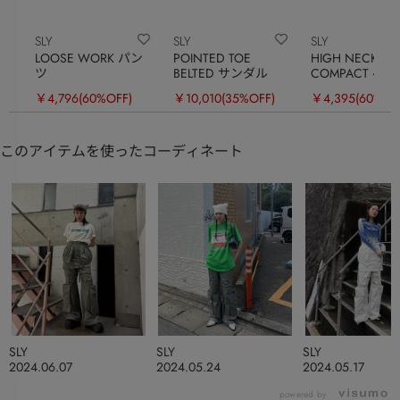
SLY
SLY
SLY
LOOSE WORK パン
POINTED TOE
HIGH NECKED
ツ
BELTED サンダル
COMPACT ベ
￥4,796
(60%OFF)
￥10,010
(35%OFF)
￥4,395
(60%OF
このアイテムを使ったコーディネート
SLY
SLY
SLY
2024.06.07
2024.05.24
2024.05.17
powered by