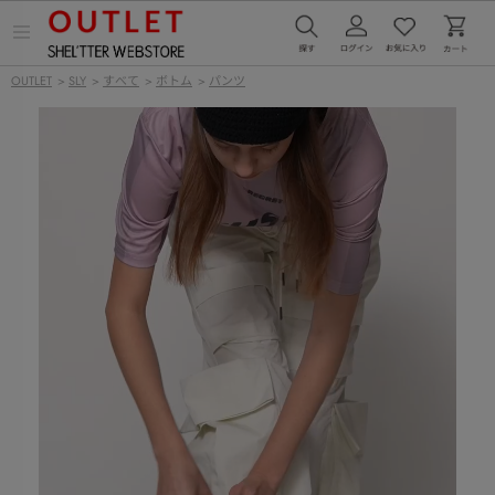
メ
ニ
ュ
OUTLET
>
SLY
>
すべて
>
ボトム
>
パンツ
ー
を
開
く