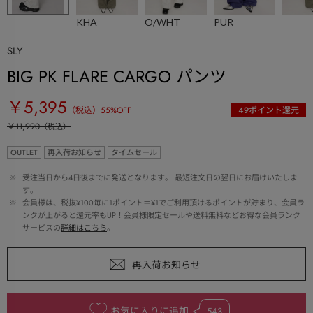
KHA
O/WHT
PUR
SLY
BIG PK FLARE CARGO パンツ
￥5,395
（税込）
55
%OFF
49
ポイント還元
￥11,990
（税込）
OUTLET
再入荷お知らせ
タイムセール
 ※ 
受注当日から4日後までに発送となります。 最短注文日の翌日にお届けいたしま
す。
 ※ 
会員様は、税抜¥100毎に1ポイント＝¥1でご利用頂けるポイントが貯まり、会員ラ
ンクが上がると還元率もUP！会員様限定セールや送料無料などお得な会員ランク
サービスの
詳細はこちら
。
お気に入りに追加
543