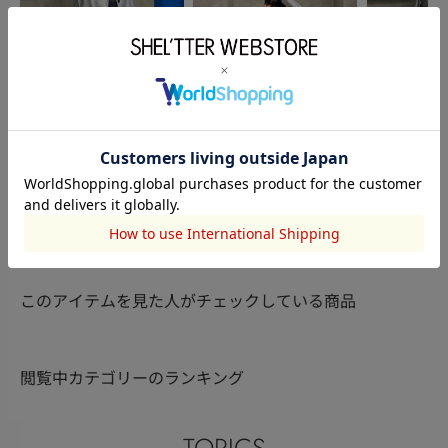
HeRIN.CYE
HeRIN.CYE
HeRIN.CYE
小松 沙奈江
喜夕田里奈【
喜夕田里奈【骨スト/イエ
169cm
162cm
162cm
ベ秋】
ベ秋】
このアイテムを見た人がチェックしている商品
閲覧中カテゴリーのランキング
TOPICS