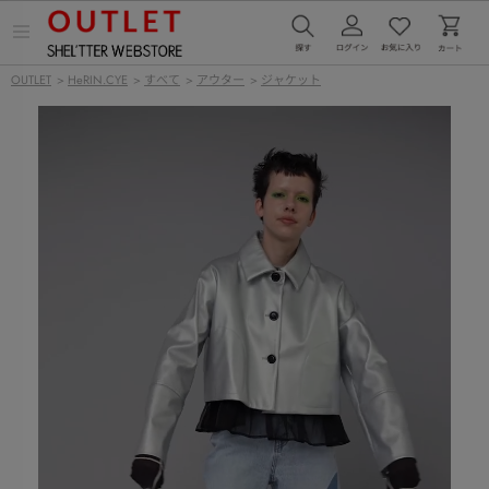
メ
ニ
ュ
OUTLET
>
HeRIN.CYE
>
すべて
>
アウター
>
ジャケット
ー
を
開
く