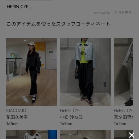
HERIN.CYE
INSTALIVE(...
powered by
このアイテムを使ったスタッフコーディネート
STACCATO
HeRIN.CYE
HeRIN.CYE
花田久美子
小松 沙奈江
喜夕田里奈【
155cm
169cm
162cm
ベ秋】