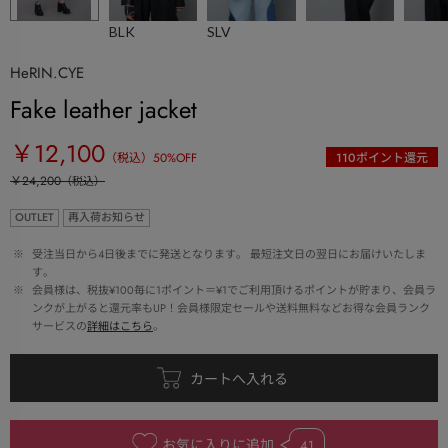
BLK
SLV
HeRIN.CYE
Fake leather jacket
￥12,100
（税込）
50
%OFF
110
ポイント還元
￥24,200
（税込）
OUTLET
再入荷お知らせ
 ※ 
受注当日から4日後までに発送となります。 最短注文日の翌日にお届けいたしま
す。
 ※ 
会員様は、税抜¥100毎に1ポイント＝¥1でご利用頂けるポイントが貯まり、会員ラ
ンクが上がると還元率もUP！会員様限定セールや送料無料などお得な会員ランク
サービスの
詳細はこちら
。
お気に入りに追加
41