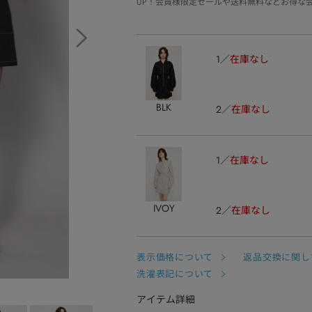
UP！会員様限定セールや送料無料などお得な
1
在庫なし
BLK
2
在庫なし
1
在庫なし
IVOY
2
在庫なし
表示価格について
返品交換に関し
洗濯表記について
アイテム詳細