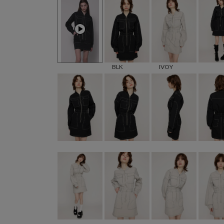
BLK
IVOY