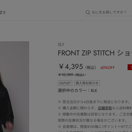
ゴリ
）
SLY
FRONT ZIP STITC
￥4,395
（税込）
60
%OFF
￥10,989
（税込）
OUTLET
再入荷お知らせ
選択中のカラー：BLK
※
受注当日から4日後までに発送となります。
※
購入金額に関わらず、
店舗受取
なら送料無
※
掲載中の在庫数は目安となります。ご注文
実際の在庫状況が異なる場合がございます。
※
会員様は、税抜¥100毎に1ポイント＝¥1