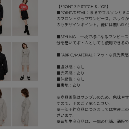
【FRONT ZIP STITCH S／OP】
■POINT/DETAIL：まるでブルゾ
のフロントジップワンピース。ネックが
のもデザインポイント。他には無いSL
■STYLING：一枚で様になるワンピ
分を巻いてボトムとしても使用できるの
■FABRIC/MATERIAL：マットな
■透け感：なし
■光沢感：あり
■伸縮性：なし
■裏地：あり
※商品画像はサンプルのため、色味やサ
すので、予めご了承ください。
※一部予約商品につきましては生産上の
ざいます。
※追加生産商品は、一部の店舗、通販で