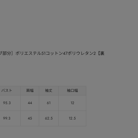
ブ部分］ポリエステル51コットン47ポリウレタン2【裏
バスト
肩幅
袖丈
袖口幅
95.3
44
61
12
99.3
45
62.5
12.5