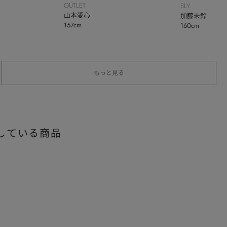
OUTLET
SLY
山本愛心
加藤未鈴
157cm
160cm
もっと見る
している商品