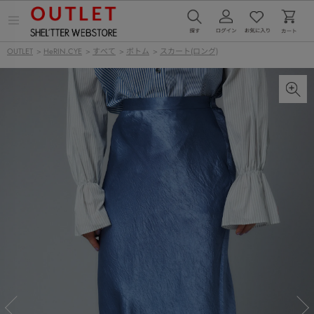
メ
ニ
ュ
OUTLET
>
HeRIN.CYE
>
すべて
>
ボトム
>
スカート(ロング)
ー
を
開
く