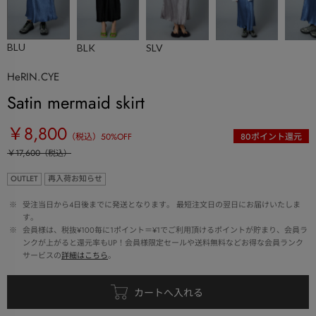
BLU
BLK
SLV
HeRIN.CYE
Satin mermaid skirt
￥8,800
（税込）
50
%OFF
80
ポイント還元
￥17,600
（税込）
OUTLET
再入荷お知らせ
 ※ 
受注当日から4日後までに発送となります。 最短注文日の翌日にお届けいたしま
す。
 ※ 
会員様は、税抜¥100毎に1ポイント＝¥1でご利用頂けるポイントが貯まり、会員ラ
ンクが上がると還元率もUP！会員様限定セールや送料無料などお得な会員ランク
サービスの
詳細はこちら
。