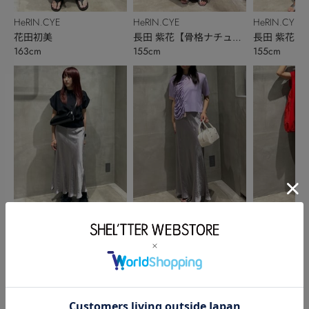
HeRIN.CYE
HeRIN.CYE
HeRIN.CYE
花田初美
長田 紫花【骨格ナチュラ
長田 紫花【
163cm
155cm
155cm
ル】
ル】
HeRIN.CYE
HeRIN.CYE
HeRIN.CYE
花田初美
長田 紫花【骨格ナチュラ
長田 紫花【
163cm
155cm
155cm
ル】
ル】
このアイテムを見た人がチェックしている商品