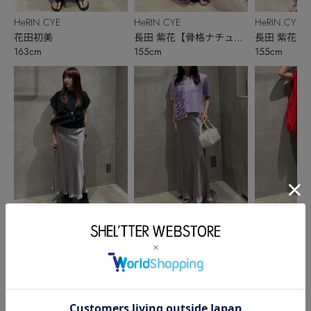
HeRIN.CYE
HeRIN.CYE
HeRIN.CYE
花田初美
長田 紫花【骨格ナチュラ
長田 紫花【
163cm
155cm
155cm
ル】
ル】
HeRIN.CYE
HeRIN.CYE
HeRIN.CYE
花田初美
長田 紫花【骨格ナチュラ
長田 紫花【
163cm
155cm
155cm
ル】
ル】
このアイテムを見た人がチェックしている商品