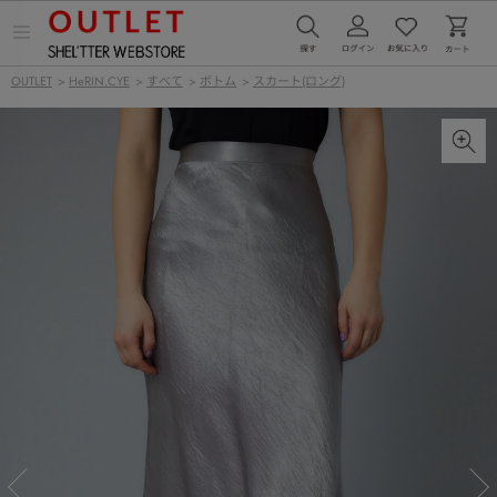
メ
ニ
ュ
OUTLET
>
HeRIN.CYE
>
すべて
>
ボトム
>
スカート(ロング)
ー
を
開
く