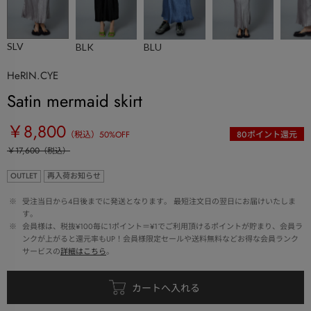
SLV
BLK
BLU
HeRIN.CYE
Satin mermaid skirt
￥8,800
（税込）
50
%OFF
80
ポイント還元
￥17,600
（税込）
OUTLET
再入荷お知らせ
 ※ 
受注当日から4日後までに発送となります。 最短注文日の翌日にお届けいたしま
す。
 ※ 
会員様は、税抜¥100毎に1ポイント＝¥1でご利用頂けるポイントが貯まり、会員ラ
ンクが上がると還元率もUP！会員様限定セールや送料無料などお得な会員ランク
サービスの
詳細はこちら
。