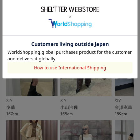
新...
powered by
このアイテムを使ったスタッフコーディネート
SLY
SLY
SLY
夕華
小山沙羅
金澤彩華
157cm
158cm
159cm