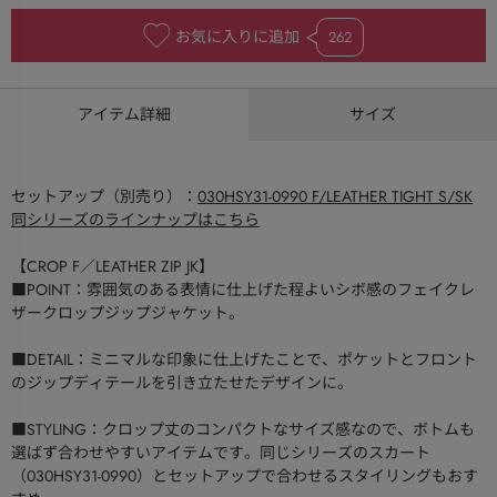
お気に入りに追加
262
アイテム詳細
サイズ
セットアップ（別売り）：
030HSY31-0990 F/LEATHER TIGHT S/SK
同シリーズのラインナップはこちら
【CROP F／LEATHER ZIP JK】
■POINT：雰囲気のある表情に仕上げた程よいシボ感のフェイクレ
ザークロップジップジャケット。
■DETAIL：ミニマルな印象に仕上げたことで、ポケットとフロント
のジップディテールを引き立たせたデザインに。
■STYLING：クロップ丈のコンパクトなサイズ感なので、ボトムも
選ばず合わせやすいアイテムです。同じシリーズのスカート
（030HSY31-0990）とセットアップで合わせるスタイリングもおす