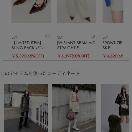
SLY
SLY
SLY
【LIMITED ITEM】
JW SLANT SEAM MID
FRONT ZIP SAF
SLING BACK パンプ
STRAIGHT-E
SK-E
ス
￥5,390
(65%OFF)
￥6,397
(60%OFF)
￥4,620
(65%OF
このアイテムを使ったコーディネート