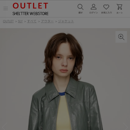
メ
ニ
ュ
OUTLET
>
SLY
>
すべて
>
アウター
>
ジャケット
ー
を
開
く