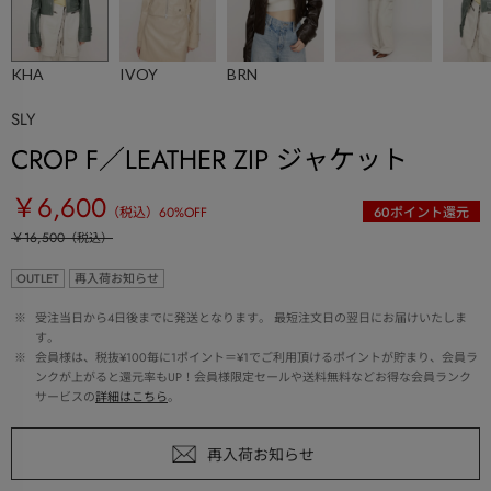
KHA
IVOY
BRN
SLY
CROP F／LEATHER ZIP ジャケット
￥6,600
（税込）
60
%OFF
60
ポイント還元
￥16,500
（税込）
OUTLET
再入荷お知らせ
 ※ 
受注当日から4日後までに発送となります。 最短注文日の翌日にお届けいたしま
す。
 ※ 
会員様は、税抜¥100毎に1ポイント＝¥1でご利用頂けるポイントが貯まり、会員ラ
ンクが上がると還元率もUP！会員様限定セールや送料無料などお得な会員ランク
サービスの
詳細はこちら
。