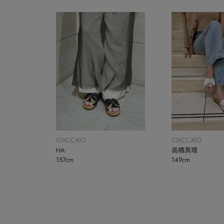
STACCATO
STACCATO
HA
高橋真理
157cm
149cm