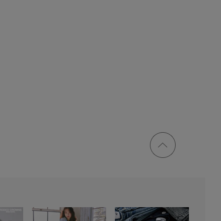
ページ
トップ
に戻る