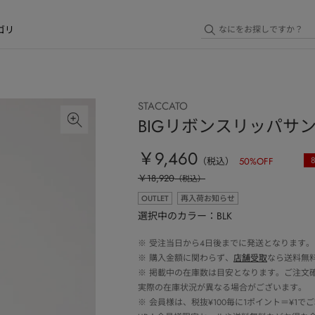
ゴリ
STACCATO
BIGリボンスリッパサ
￥9,460
（税込）
50
%OFF
￥18,920
（税込）
OUTLET
再入荷お知らせ
選択中のカラー：BLK
※
受注当日から4日後までに発送となります。
※
購入金額に関わらず、
店舗受取
なら送料無
※
掲載中の在庫数は目安となります。ご注文
実際の在庫状況が異なる場合がございます。
※
会員様は、税抜¥100毎に1ポイント＝¥1