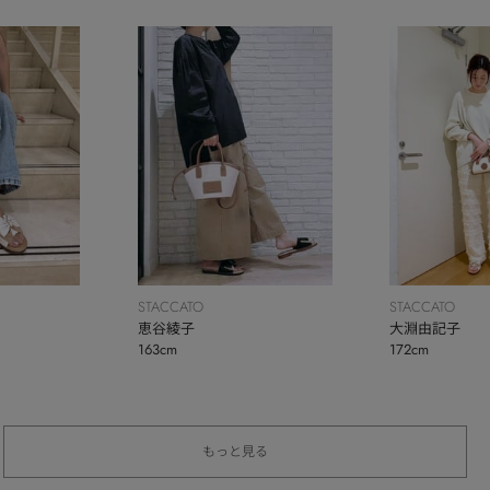
STACCATO
STACCATO
恵谷綾子
大淵由記子
163cm
172cm
もっと見る