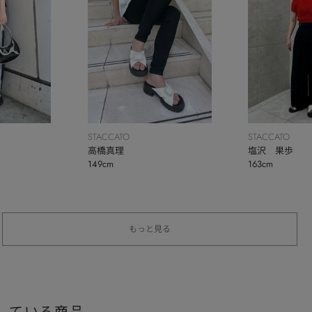
STACCATO
STACCATO
高橋真理
塩沢 果歩
149cm
163cm
もっと見る