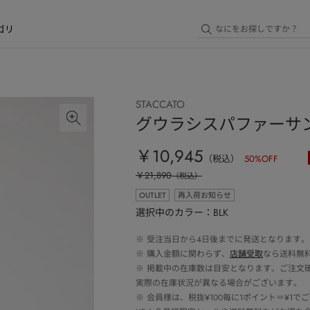
ゴリ
STACCATO
グウラシスパファーサ
￥10,945
（税込）
50
%OFF
￥21,890
（税込）
OUTLET
再入荷お知らせ
選択中のカラー：BLK
※
受注当日から4日後までに発送となります。
※
購入金額に関わらず、
店舗受取
なら送料無
※
掲載中の在庫数は目安となります。ご注文
実際の在庫状況が異なる場合がございます。
※
会員様は、税抜¥100毎に1ポイント＝¥1