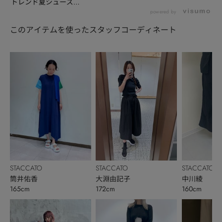
トレンド夏シューズを
いち早くチェック
powered by
このアイテムを使ったスタッフコーディネート
STACCATO
STACCATO
STACCATO
筒井佑香
大淵由記子
中川綾
165cm
172cm
160cm