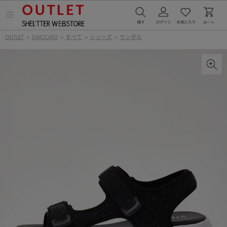
メ
ニ
ュ
OUTLET
>
STACCATO
>
すべて
>
シューズ
>
サンダル
ー
を
開
く