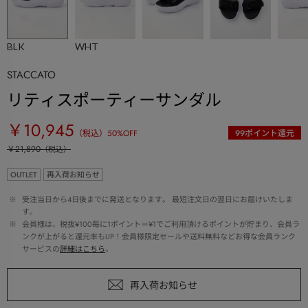
BLK
WHT
STACCATO
リティスポーティーサンダル
￥10,945
（税込）
50
%OFF
99
ポイント還元
￥21,890
（税込）
OUTLET
再入荷お知らせ
 ※ 
受注当日から4日後までに発送となります。 最短注文日の翌日にお届けいたしま
す。
 ※ 
会員様は、税抜¥100毎に1ポイント＝¥1でご利用頂けるポイントが貯まり、会員ラ
ンクが上がると還元率もUP！会員様限定セールや送料無料などお得な会員ランク
サービスの
詳細はこちら
。