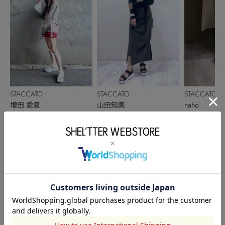
STACCATO
STACCATO
STACCATO
増田 愛夏
山田知美
naho
155cm
169cm
153cm
このアイテムを見た人がチェックしている商品
閲覧中カテゴリーのランキング
TOPICS