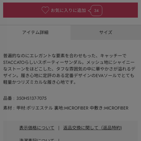
お気に入りに追加
34
アイテム詳細
サイズ
普遍的なのにエレガントな要素を合わせもった、キャッチーで
STACCATOらしいスポーティーサンダル。メッシュ地にシャイニー
なストーンをほどこした、タフな雰囲気の中に華やかさが溢れるデ
ザイン。履き心地に定評のある定番デザインのEVAソールでとても
軽量かつリズミカルな履き心地です。
品番
350HS137-7075
素材
甲材:ポリエステル 裏地:MICROFIBER 中敷き:MICROFIBER
表示価格について
|
返品交換に関して（返品特約)
洗濯表記について
|