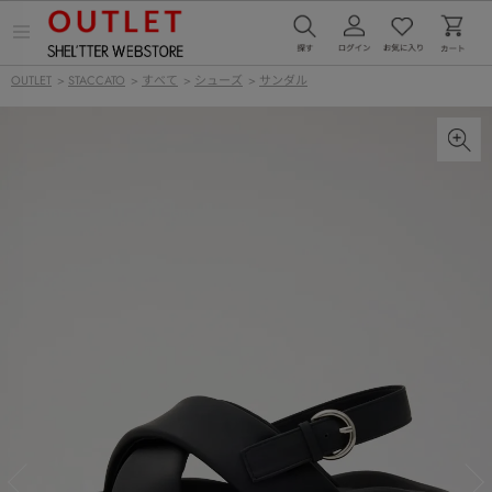
メ
ニ
ュ
OUTLET
>
STACCATO
>
すべて
>
シューズ
>
サンダル
ー
を
開
く