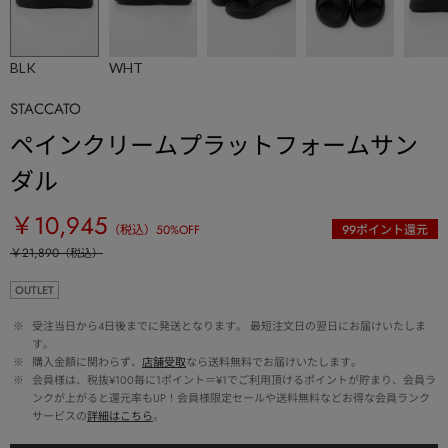
BLK
WHT
STACCATO
ペインクリームプラットフォームサン
ダル
￥10,945
（税込）
50
%OFF
99
ポイント還元
￥21,890
（税込）
OUTLET
 ※ 
受注当日から4日後までに発送となります。 最短注文日の翌日にお届けいたしま
す。
 ※ 
購入金額に関わらず、
店舗受取
なら送料無料でお届けいたします。
 ※ 
会員様は、税抜¥100毎に1ポイント＝¥1でご利用頂けるポイントが貯まり、会員ラ
ンクが上がると還元率もUP！会員様限定セールや送料無料などお得な会員ランク
サービスの
詳細はこちら
。