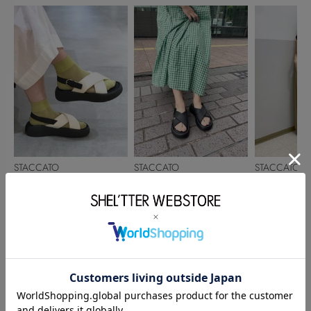
STACCATO
STACCATO
STACCATO
竹下桃子
竹下桃子
角田愛恵
160cm
160cm
155cm
このアイテムを見た人がチェックしている商品
閲覧中カテゴリーのランキング