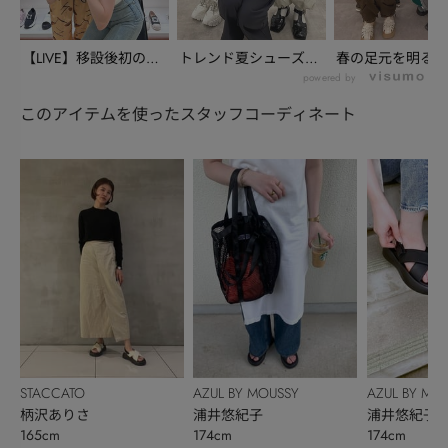
【LIVE】移設後初の銀
トレンド夏シューズを
春の足元を明るく
座三越店から、...
いち早くチェック
新作アイテムを、
powered by
富...
このアイテムを使ったスタッフコーディネート
STACCATO
AZUL BY MOUSSY
AZUL BY MO
柄沢ありさ
浦井悠紀子
浦井悠紀子
165cm
174cm
174cm