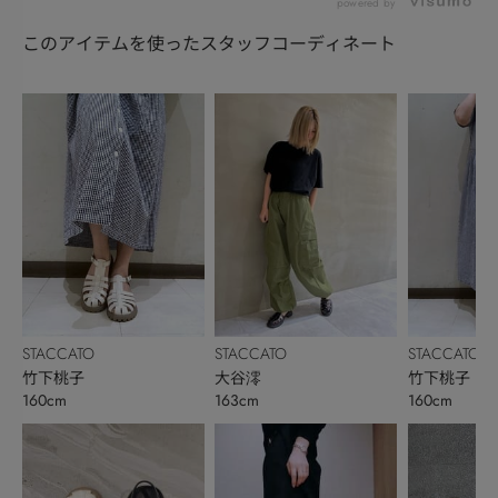
座三越店から、...
銀座三越店からご紹
新作アイテムを、
powered by
介...
富...
このアイテムを使ったスタッフコーディネート
STACCATO
STACCATO
STACCATO
竹下桃子
大谷澪
竹下桃子
160cm
163cm
160cm