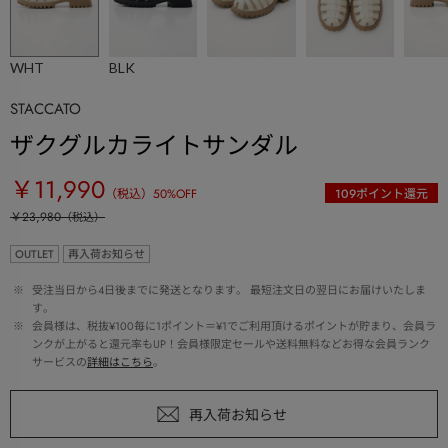
WHT
BLK
STACCATO
ザクグルカライトサンダル
￥11,990
（税込）
50
%OFF
109
ポイント還元
￥23,980
（税込）
OUTLET
再入荷お知らせ
 ※ 
受注当日から4日後までに発送となります。 最短注文日の翌日にお届けいたしま
す。
 ※ 
会員様は、税抜¥100毎に1ポイント＝¥1でご利用頂けるポイントが貯まり、会員ラ
ンクが上がると還元率もUP！会員様限定セールや送料無料などお得な会員ランク
サービスの
詳細はこちら
。