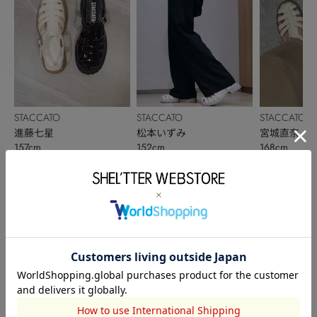
STACCATO
STACCATO
STACCATO
進藤七星
松本いずみ
宮城直奈
157cm
152cm
168cm
このアイテムを見た人がチェックしている商品
閲覧中カテゴリーのランキング
TOPICS