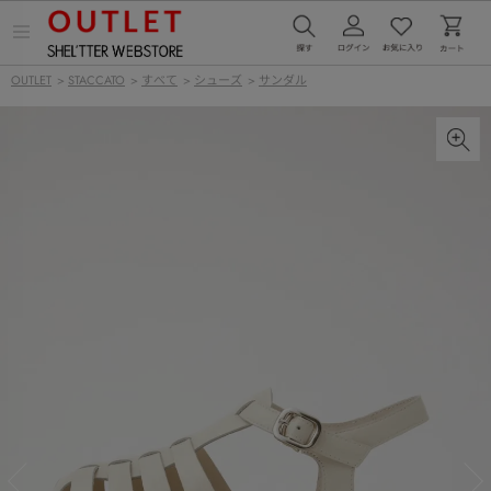
メ
ニ
ュ
OUTLET
>
STACCATO
>
すべて
>
シューズ
>
サンダル
ー
を
開
く