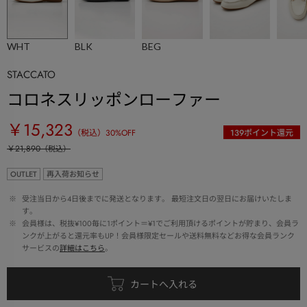
WHT
BLK
BEG
STACCATO
コロネスリッポンローファー
￥15,323
（税込）
30
%OFF
139
ポイント還元
￥21,890
（税込）
OUTLET
再入荷お知らせ
 ※ 
受注当日から4日後までに発送となります。 最短注文日の翌日にお届けいたしま
す。
 ※ 
会員様は、税抜¥100毎に1ポイント＝¥1でご利用頂けるポイントが貯まり、会員ラ
ンクが上がると還元率もUP！会員様限定セールや送料無料などお得な会員ランク
サービスの
詳細はこちら
。