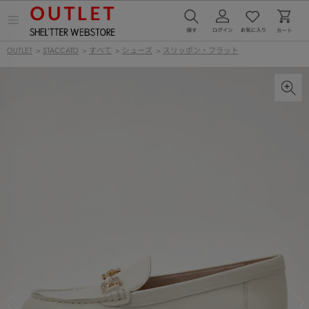
メ
ニ
ュ
OUTLET
>
STACCATO
>
すべて
>
シューズ
>
スリッポン・フラット
ー
を
開
く