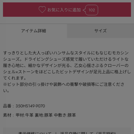
お気に入りに追加
102
アイテム詳細
サイズ
すっきりとした大人っぽいハンサムなスタイルにもなじむモカシン
シューズ。ドライビングシューズ感覚で履いていただけるライトな
履き心地に、細かなデザインが光る、乙女心揺さぶるクローバーの
シェル×ストーンをほどこしたビットデザインが足元上品に格上げし
てくれます。
※ビット部分の引っ掛けや装飾への衝撃や破損等にご注意くださ
い。
品番
350HS149-9070
素材
甲材:牛革 裏地:豚革 中敷き:豚革
表示価格について
|
返品交換に関して（返品特約)