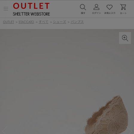
メ
ニ
ュ
OUTLET
>
STACCATO
>
すべて
>
シューズ
>
パンプス
ー
を
開
く