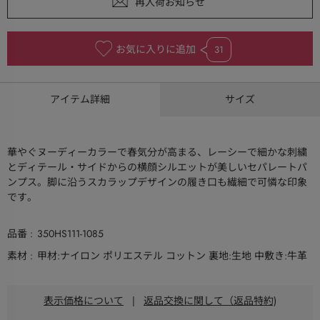
お気に入りに追加
31
アイテム詳細
サイズ
華やぐヌーディーカラーで春気分が高まる、レーシーで細かな刺繍
とディテール・サイドからの横顔シルエットが美しいセパレートパ
ンプス。脚に沿うスカラップデザインの履き口も繊細で可憐な印象
です。
品番
350HS111-1085
素材
甲材:ナイロン ポリエステル コットン 裏地:生地 中敷き:牛革
表示価格について
|
返品交換に関して（返品特約)