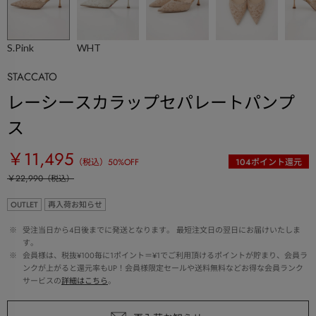
S.Pink
WHT
STACCATO
レーシースカラップセパレートパンプ
ス
￥11,495
（税込）
50
%OFF
104
ポイント還元
￥22,990
（税込）
OUTLET
再入荷お知らせ
 ※ 
受注当日から4日後までに発送となります。 最短注文日の翌日にお届けいたしま
す。
 ※ 
会員様は、税抜¥100毎に1ポイント＝¥1でご利用頂けるポイントが貯まり、会員ラ
ンクが上がると還元率もUP！会員様限定セールや送料無料などお得な会員ランク
サービスの
詳細はこちら
。