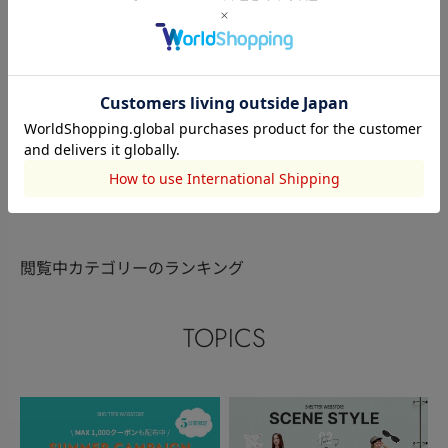
STACCATO
STACCATO
STACCATO
成海 菜音
松本いずみ
成海 菜音
168cm
152cm
168cm
このアイテムを見た人がチェックしている商品
閲覧中カテゴリーのランキング
TOPICS