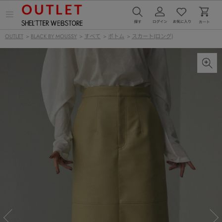
メ
ニ
ュ
OUTLET
>
BLACK BY MOUSSY
>
すべて
>
ボトム
>
スカート(ロング)
ー
を
開
く