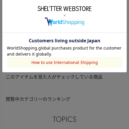
STACCATO
BLACK BY MOUSSY
SHEL’TTER
HA
小熊 奈桜
姫野涼花
157cm
160cm
153cm
このアイテムを見た人がチェックしている商品
閲覧中カテゴリーのランキング
TOPICS