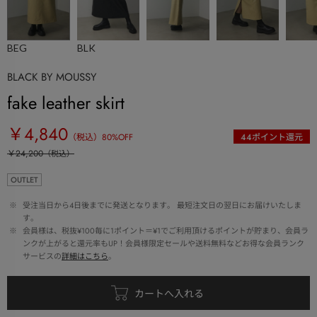
BEG
BLK
BLACK BY MOUSSY
fake leather skirt
￥4,840
（税込）
80
%OFF
44
ポイント還元
￥24,200
（税込）
OUTLET
 ※ 
受注当日から4日後までに発送となります。 最短注文日の翌日にお届けいたしま
す。
 ※ 
会員様は、税抜¥100毎に1ポイント＝¥1でご利用頂けるポイントが貯まり、会員ラ
ンクが上がると還元率もUP！会員様限定セールや送料無料などお得な会員ランク
サービスの
詳細はこちら
。