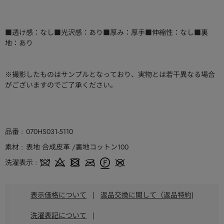
■透け感：なし■光沢感：あり■厚み：厚手■伸縮性：なし■裏
地：あり
※撮影したものはサンプルとなっており、実物とは若干異なる場合
がございますのでご了承ください。
品番
070HS031-5110
素材
表地 合成皮革 /裏地コットン100
洗濯表示
表示価格について
|
返品交換に関して（返品特約)
洗濯表記について
|