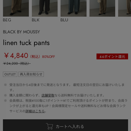
BEG
BLK
BLU
BLACK BY MOUSSY
linen tuck pants
￥4,840
（税込）
80
%OFF
44
ポイント還元
￥24,200
（税込）
OUTLET
再入荷お知らせ
 ※ 
受注当日から4日後までに発送となります。 最短注文日の翌日にお届けいたしま
す。
 ※ 
購入金額に関わらず、
店舗受取
なら送料無料でお届けいたします。
 ※ 
会員様は、税抜¥100毎に1ポイント＝¥1でご利用頂けるポイントが貯まり、会員ラ
ンクが上がると還元率もUP！会員様限定セールや送料無料などお得な会員ランク
サービスの
詳細はこちら
。