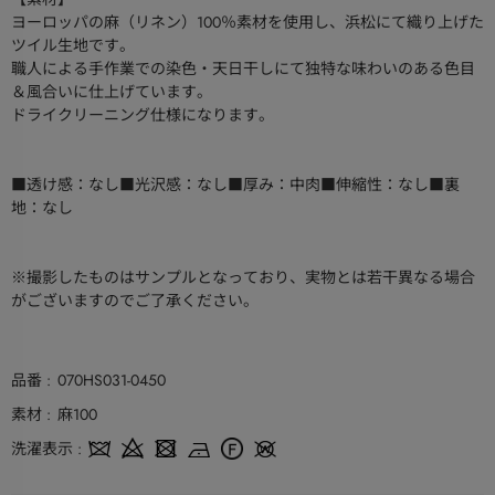
ヨーロッパの麻（リネン）100％素材を使用し、浜松にて織り上げた
ツイル生地です。
職人による手作業での染色・天日干しにて独特な味わいのある色目
＆風合いに仕上げています。
ドライクリーニング仕様になります。
■透け感：なし■光沢感：なし■厚み：中肉■伸縮性：なし■裏
地：なし
※撮影したものはサンプルとなっており、実物とは若干異なる場合
がございますのでご了承ください。
品番
070HS031-0450
素材
麻100
洗濯表示