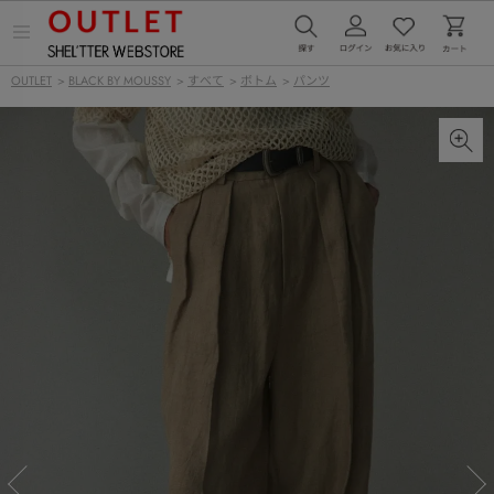
メ
ニ
ュ
OUTLET
>
BLACK BY MOUSSY
>
すべて
>
ボトム
>
パンツ
ー
を
開
く