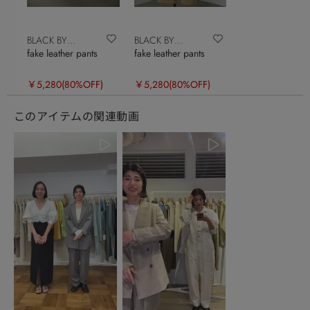
BLACK BY
BLACK BY
fake leather pants
fake leather pants
MOUSSY
MOUSSY
￥5,280
(80%OFF)
￥5,280
(80%OFF)
このアイテムの関連動画