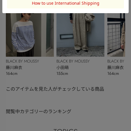
BLACK BY MOUSSY
BLACK BY MOUSSY
BLACK BY M
藤川麻衣
小田萌
藤川麻衣
164cm
155cm
164cm
このアイテムを見た人がチェックしている商品
閲覧中カテゴリーのランキング