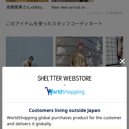
高橋夏果さん×blkby
New item arrival on ...
InstaLi...
powered by
このアイテムを使ったスタッフコーディネート
BLACK BY MOUSSY
BLACK BY MOUSSY
BLACK BY M
小田萌
小熊 奈桜
藤川麻衣
155cm
160cm
164cm