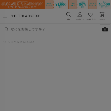
メ
ニ
ュ
ー
を
開
く
TOP
>
BLACK BY MOUSSY