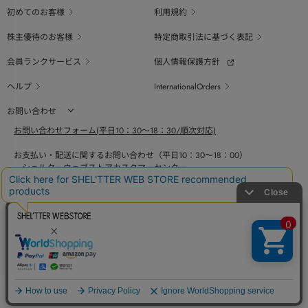
初めてのお客様
利用規約
株主優待のお客様
特定商取引法に基づく表記
会員ランクサービス
個人情報保護方針
ヘルプ
InternationalOrders
お問い合わせ
お問い合わせフォーム(平日10：30～18：30/順次対応)
お支払い・配送に関するお問い合わせ（平日10：30～18：00）
シェルターウェブストアカスタマーセンター
0800-123-6820
商品の素材、サイズ、仕様等に関するお問い合せ（平日10：30～18：00）
バロックジャパンリミテッドコールセンター
03-6730-9191
BAROQUE JAPAN LIMITED
採用情報
SHEL'TTER GREEN
ページ
トップ
COPYRIGHT © BAROQUE JAPAN LIMITED ALL RIGHTS RESERVED.
に戻る