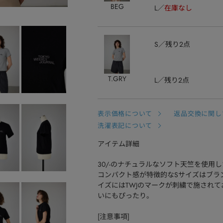
BEG
L
在庫なし
S
残り2点
T.GRY
L
残り2点
表示価格について
返品交換に関し
洗濯表記について
アイテム詳細
30/-のナチュラルなソフト天竺を使用し
コンパクト感が特徴的なSサイズはブラ
イズにはTWJのマークが刺繍で施され
いにもぴったり。
[注意事項]