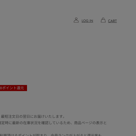
LOG IN
CART
8
ポイント還元
 最短注文日の翌日にお届けいたします。
確定時に最新の在庫状況を確認しているため、商品ページの表示と
でご利用頂けるポイントが貯まり、会員ランクが上がると還元率も