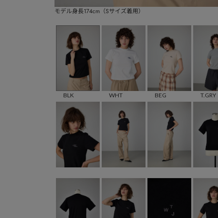
モデル身長174cm（Sサイズ着用）
BLK
WHT
BEG
T.GRY