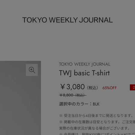
TOKYO WEEKLY JOURNAL
TWJ basic T-shirt
￥3,080
2
（税込）
65
%OFF
￥8,800
（税込）
選択中のカラー：BLK
※
受注当日から4日後までに発送となります。
※
掲載中の在庫数は目安となります。ご注文
実際の在庫状況が異なる場合がございます。
※
会員様は、税抜¥100毎に1ポイント＝¥1