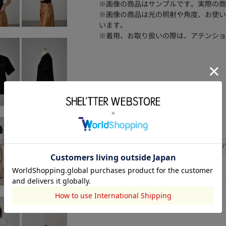
※画像の商品はサンプルです。実際の商
※画像の商品は光の照射や角度、お使い
います。
※着用、お取り扱いの際は、アテンショ
品番
582IA080-0481
コットン:100
素材
洗濯表示
サイズ
サイズ
総丈
S
52
L
62