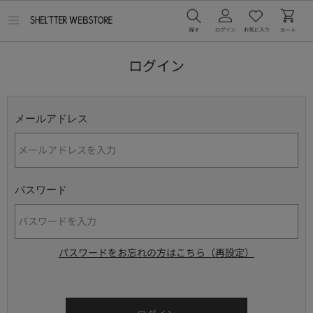
メ
ニ
ュ
ー
ログイン
を
開
く
メールアドレス
パスワード
パスワードをお忘れの方はこちら（再設定）