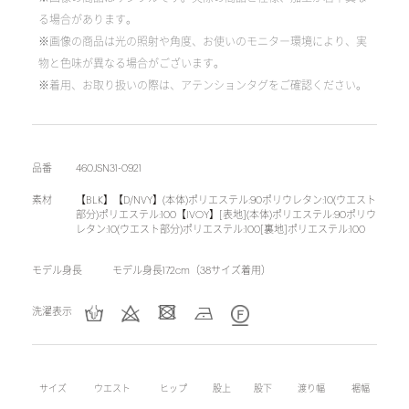
る場合があります。
※画像の商品は光の照射や角度、お使いのモニター環境により、実
物と色味が異なる場合がございます。
※着用、お取り扱いの際は、アテンションタグをご確認ください。
品番
460JSN31-0921
素材
【BLK】【D/NVY】(本体)ポリエステル:90ポリウレタン:10(ウエスト
部分)ポリエステル:100【IVOY】[表地](本体)ポリエステル:90ポリウ
レタン:10(ウエスト部分)ポリエステル:100[裏地]ポリエステル:100
モデル身長
モデル身長172cm（38サイズ着用）
洗濯表示
サイズ
ウエスト
ヒップ
股上
股下
渡り幅
裾幅