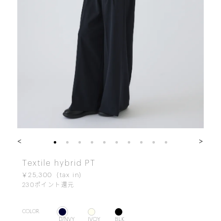
<
>
Textile hybrid PT
￥25,300
230
ポイント還元
COLOR.
D/NVY
IVOY
BLK