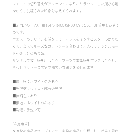
ウエストの切り替えがアクセントになり、リラックスした履き心地
ながらも洗練された印象を与えてくれます。
■STYLING：MA-1 sleeve SH(460JSN30-0911)とSET UP着用もおすす
めです。
ウエストのデザインを活かしてトップスをインするスタイルはもち
ろん、あえてルーズなカットソーを合わせて大人のリラックスモー
ドを楽しむのも素敵。
サンダルで抜け感を出したり、ブーツで重厚感をプラスしたりと、
合わせるシューズ次第で幅広い雰囲気を楽しめます。
■透け感：ホワイトのみあり
■光沢感：ウエスト部分微光沢
■伸縮性：あり
■裏地：ホワイトのみあり
■洗濯：手洗い可
[注意事項]
※画像の商品はサンプルです。実際の商品と仕様、加工が若干異な