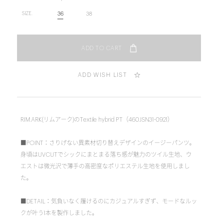
36
38
SIZE.
ADD WISH LIST
RIM.ARK(リムアーク)のTextile hybrid PT（460JSN31-0921）
■POINT：さりげない異素材切り替えデザインのイージーパンツ。
身頃はUVCUTでシックにまとまる落ち感が魅力のツイル生地、ウ
エストは微光沢で薄手の高密度なポリエステル生地を使用しまし
た。
■DETAIL：気負いなく履けるのにカジュアルすぎず、モードなルッ
クが叶う1本を製作しました。