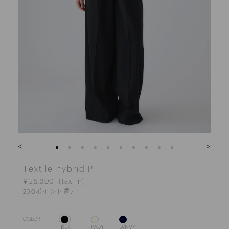
<
>
Textile hybrid PT
￥25,300
230
ポイント還元
COLOR.
BLK
IVOY
D/NVY