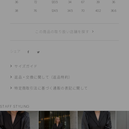
36
72
120.5
34
67
39
36
38
76
124.5
34.5
70
40.2
36.6
この商品の取り扱い店舗を探す
シェア
サイズガイド
返品・交換に関して（返品特約）
特定商取引法に基づく通販の表記に関して
STAFF STYLING