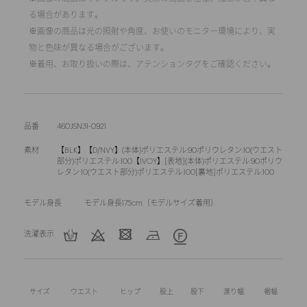
る場合があります。
※画像の商品は光の照射や角度、お使いのモニター環境により、実
物と色味が異なる場合がございます。
※着用、お取り扱いの際は、アテンションタグをご確認ください。
品番
460JSN31-0921
素材
【BLK】【D/NVY】(本体)ポリエステル:90ポリウレタン:10(ウエスト
部分)ポリエステル:100【IVOY】[表地](本体)ポリエステル:90ポリウ
レタン:10(ウエスト部分)ポリエステル:100[裏地]ポリエステル:100
モデル身長
モデル身長175cm（モデルサイズ着用）
洗濯表示
サイズ
ウエスト
ヒップ
股上
股下
渡り幅
裾幅