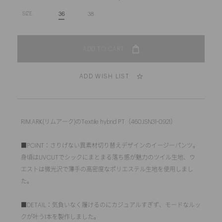
36
38
SIZE.
ADD WISH LIST
RIM.ARK(リムアーク)のTextile hybrid PT（460JSN31-0921）
■POINT：さりげない異素材切り替えデザインのイージーパンツ。
身頃はUVCUTでシックにまとまる落ち感が魅力のツイル生地、ウ
エストは微光沢で薄手の高密度なポリエステル生地を使用しまし
た。
■DETAIL：気負いなく履けるのにカジュアルすぎず、モードなルッ
クが叶う1本を製作しました。