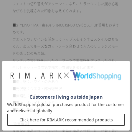
ウエストの切り替えがアクセントになり、リラックスした履き心地
ながらも洗練された印象を与えてくれます。
■STYLING：MA-1 sleeve SH(460JSN30-0911)とSET UP着用もおすす
めです。
ウエストのデザインを活かしてトップスをインするスタイルはもち
ろん、あえてルーズなカットソーを合わせて大人のリラックスモー
ドを楽しむのも素敵。
サンダルで抜け感を出したり、ブーツで重厚感をプラスしたりと、
合わせるシューズ次第で幅広い雰囲気を楽しめます。
■透け感：ホワイトのみあり
■光沢感：ウエスト部分微光沢
■伸縮性：あり
■裏地：ホワイトのみあり
■洗濯：手洗い可
[注意事項]
※画像の商品はサンプルです。実際の商品と仕様、加工が若干異な