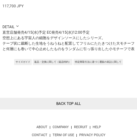
117,700 JPY
DETAIL
直営店舗発売4/15(水)予定 EC発売4/15(水)12:00予定
空想上にある宇宙人の細胞をデザインソースにしたシリーズ。
テープ状に裁断した生地をうねうねと配置してフリルにたたきつけた大モチーフ
と何層にも巻いて中心止めしたものをランダムに引っ張り出した小モチーフで表
現しました。
今季テーマを別の角度で引き立てるコレクションピース。
サイズガイド
返品・交換に関して（返品特約）
特定商取引法に基づく通販の表記に関して
4つの面で広がる立体的なスカートに装飾し、360°華やかな動きのあるアイテム
です。
※デザイン上、引っ掛かりが生じる可能性があるため、ヒールを合わせる際の転
倒などにご注意ください。
Fabric:肉厚のポリエステルサテンでシワになりにくく控えめな光沢感と落ち感
が特徴。
１枚でも透けづらく、しっかりとした肉感でシルエットをしっかり演出してくれ
BACK TOP ALL
る。
※サンプルを使用して撮影しております。実際の商品と仕様が異なる場合がござ
います。予めご了承ください。
※トルソ着用画像の色味が実物に近いです。但し、お使いの端末により表示され
る色味に多少の違いが生じます。
ABOUT
COMPANY
RECRUIT
HELP
※屋外撮影の画像は、光の照射や角度により、実物と多少の差異が生じます。
CONTACT
TERM OF USE
PRIVACY POLICY