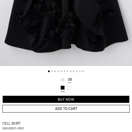
38
36
ADD TO CART
CELL SKIRT
300JS531-3501