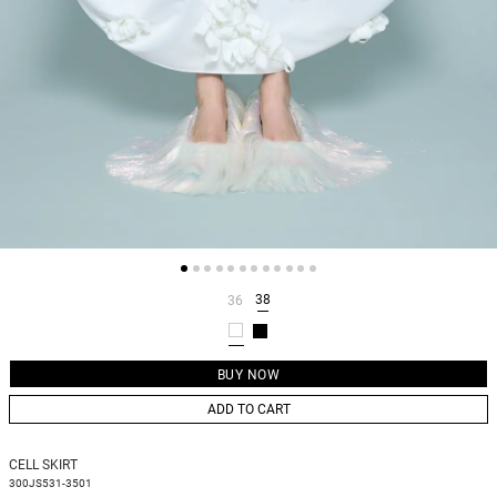
38
36
ADD TO CART
CELL SKIRT
300JS531-3501