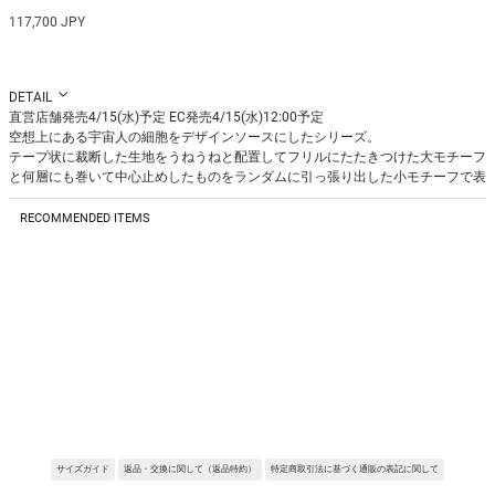
117,700 JPY
DETAIL
直営店舗発売4/15(水)予定 EC発売4/15(水)12:00予定
空想上にある宇宙人の細胞をデザインソースにしたシリーズ。
テープ状に裁断した生地をうねうねと配置してフリルにたたきつけた大モチーフ
と何層にも巻いて中心止めしたものをランダムに引っ張り出した小モチーフで表
現しました。
今季テーマを別の角度で引き立てるコレクションピース。
RECOMMENDED ITEMS
4つの面で広がる立体的なスカートに装飾し、360°華やかな動きのあるアイテム
です。
※デザイン上、引っ掛かりが生じる可能性があるため、ヒールを合わせる際の転
倒などにご注意ください。
Fabric:肉厚のポリエステルサテンでシワになりにくく控えめな光沢感と落ち感
が特徴。
REQUEST RESTOCK
REQUEST RESTOCK
REQUEST RESTOCK
１枚でも透けづらく、しっかりとした肉感でシルエットをしっかり演出してくれ
る。
※サンプルを使用して撮影しております。実際の商品と仕様が異なる場合がござ
います。予めご了承ください。
※トルソ着用画像の色味が実物に近いです。但し、お使いの端末により表示され
る色味に多少の違いが生じます。
サイズガイド
返品・交換に関して（返品特約）
特定商取引法に基づく通販の表記に関して
※屋外撮影の画像は、光の照射や角度により、実物と多少の差異が生じます。