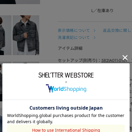
L
在庫あり
表示価格について
返品交換に関し
洗濯表記について
アイテム詳細
セットアップ(別売り)：
582IA011-0101 1
同シリーズは
こちら
14ozのデニムを使用した定番的なデニ
スタイリングがカッコよく仕上がるサイ
程よく品のある色落ち具合は、こなれた
着回しの効く品のある大人デニムはワー
同シリーズの[14oz Denim Flare P
前合わせはユニセックスで着用できるよ
[注意事項]
※画像の商品はサンプルです。実際の商