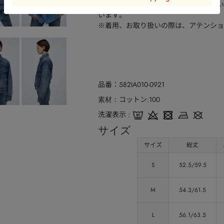
※画像の商品は光の照射や角度、お使い
います。
※着用、お取り扱いの際は、アテンショ
品番
582IA010-0921
コットン:100
素材
洗濯表示
サイズ
サイズ
総丈
S
52.5/59.5
M
54.3/61.5
L
56.1/63.5