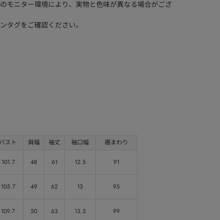
のモニター環境により、実物と色味が異なる場合がござ
ンタグをご確認ください。
バスト
肩幅
袖丈
袖口幅
裾まわり
101.7
48
61
12.5
91
105.7
49
62
13
95
109.7
50
63
13.5
99