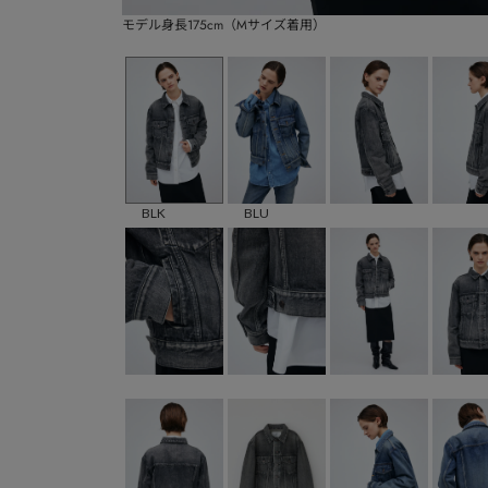
モデル身長175cm（Mサイズ着用）
BLK
BLU