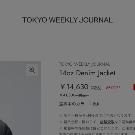
TOKYO WEEKLY JOURNAL
14oz Denim Jacket
￥14,630
（税込）
65
%OFF
￥41,800
（税込）
選択中のカラー：BLK
※
受注当日から4日後までに発送となります。
※
購入金額に関わらず、
店舗受取
なら送料無
※
掲載中の在庫数は目安となります。ご注文
実際の在庫状況が異なる場合がございます。