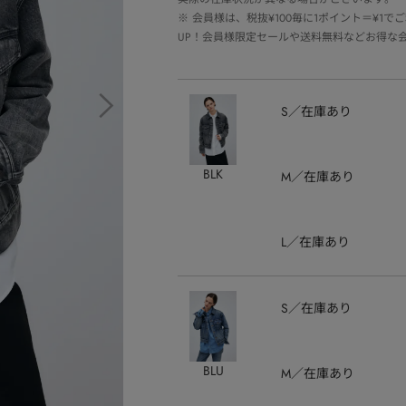
※
会員様は、税抜¥100毎に1ポイント＝¥1
UP！会員様限定セールや送料無料などお得な
S
在庫あり
BLK
M
在庫あり
L
在庫あり
S
在庫あり
BLU
M
在庫あり