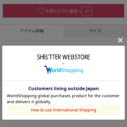
お気に入りに追加
43
アイテム詳細
サイズ
TWJのブランドロゴを刺繍で施したキャップ。
自分らしいカラーを用いてスタイリングが楽しめるようにバイカラ
ーと無地をご用意。
サイズ調節可能なベルト付きで内側のリボンテープはオリジナルロ
ゴ入り。
[注意事項]
※画像の商品はサンプルです。実際の商品と仕様、加工が若干異な
る場合があります。
※画像の商品は光の照射や角度、お使いのモニター環境により、実
物と色味が異なる場合がございます。
※着用、お取り扱いの際は、アテンションタグをご確認ください。