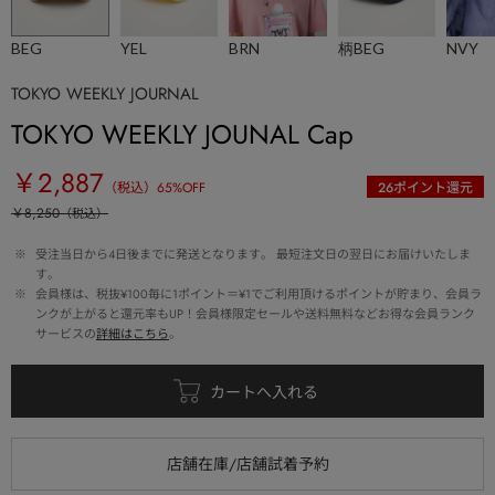
BEG
YEL
BRN
柄BEG
NVY
TOKYO WEEKLY JOURNAL
TOKYO WEEKLY JOUNAL Cap
￥2,887
（税込）
65
%OFF
26
ポイント還元
￥8,250
（税込）
 ※ 
受注当日から4日後までに発送となります。 最短注文日の翌日にお届けいたしま
す。
 ※ 
会員様は、税抜¥100毎に1ポイント＝¥1でご利用頂けるポイントが貯まり、会員ラ
ンクが上がると還元率もUP！会員様限定セールや送料無料などお得な会員ランク
サービスの
詳細はこちら
。