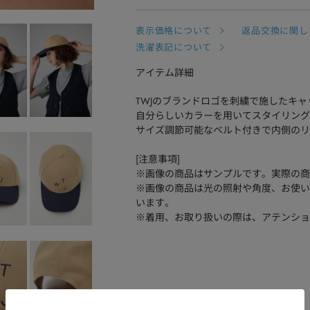
表示価格について
返品交換に関し
洗濯表記について
アイテム詳細
TWJのブランドロゴを刺繍で施したキャ
自分らしいカラーを用いてスタイリング
サイズ調節可能なベルト付きで内側のリ
[注意事項]
※画像の商品はサンプルです。実際の商
※画像の商品は光の照射や角度、お使い
います。
※着用、お取り扱いの際は、アテンショ