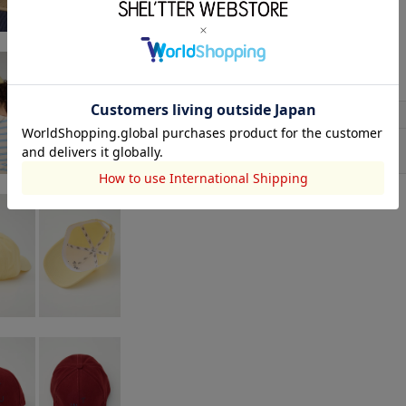
品番
582IA056-0491
コットン:100
素材
洗濯表示
サイズ
サイズ
FREE