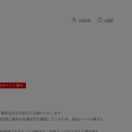
LOG IN
CART
6
ポイント還元
 最短注文日の翌日にお届けいたします。
確定時に最新の在庫状況を確認しているため、商品ページの表示と
でご利用頂けるポイントが貯まり、会員ランクが上がると還元率も