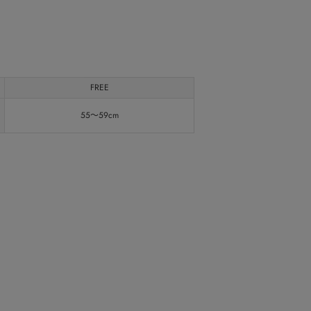
FREE
55～59cm