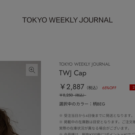
TOKYO WEEKLY JOURNAL
TWJ Cap
￥2,887
2
（税込）
65
%OFF
￥8,250
（税込）
選択中のカラー：柄BEG
※
受注当日から4日後までに発送となります。
※
掲載中の在庫数は目安となります。ご注文
実際の在庫状況が異なる場合がございます。
※
会員様は、税抜¥100毎に1ポイント＝¥1