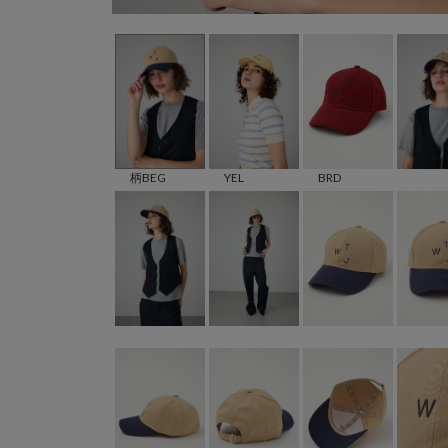
柄BEG
YEL
BRD