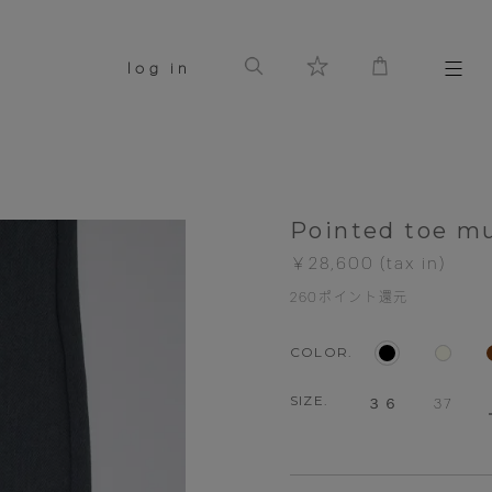
log in
Pointed toe m
￥28,600
260
ポイント還元
COLOR.
SIZE.
３６
37