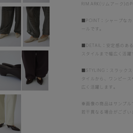
RIM.ARK(リムアーク)のPoi
■POINT：シャープな
ールです。
■DETAIL：安定感の
スタイルまで幅広く活躍
■STYLING：スラッ
タイルから、ワンピース
広く活躍します。
※画像の商品はサンプル
若干異なる場合がござい