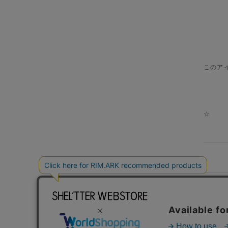
このア
☆