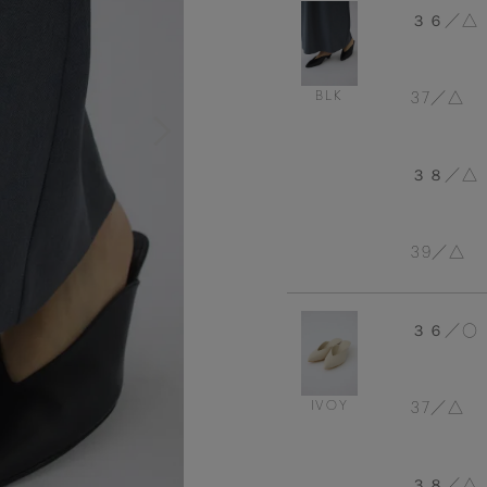
３６
△
BLK
37
△
３８
△
39
△
３６
〇
IVOY
37
△
３８
△