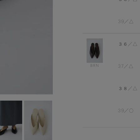
39
△
３６
△
BRN
37
△
３８
△
39
〇