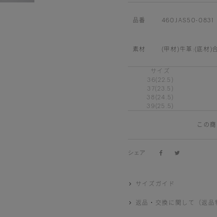
品番
460JAS50-0831
素材
(甲材)牛革:(底材
サイズ
36(22.5)
37(23.5)
38(24.5)
39(25.5)
この商
シェア
サイズガイド
返品・交換に関して（返品